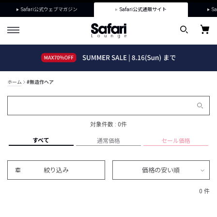
Safari公式ウェブマガジン
Safari公式通販サイト
Sa
ホーム
#無造作ヘア
対象件数 : 0件
すべて
通常価格
セール価格
絞り込み
価格の安い順
0 件