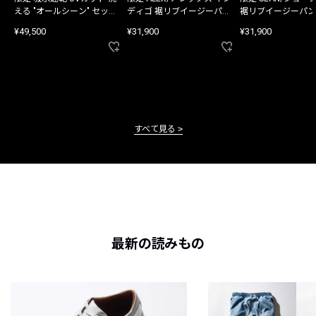
える "オールシーン" セット
ディゴ 裾リブイージーパン
裾リブイージーパン
アップ
ツ
¥49,500
¥31,900
¥31,900
すべて見る
最新の読みもの