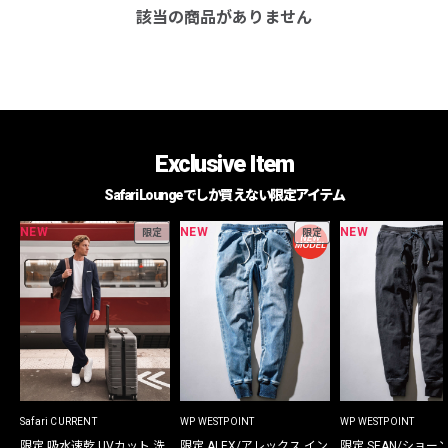
該当の商品がありません
Exclusive Item
Safari Loungeでしか買えない限定アイテム
NEW
NEW
NEW
限定
限定
Safari CURRENT
WP WESTPOINT
WP WESTPOINT
限定 吸水速乾 UVカット 洗
限定 ALEX/アレックス イン
限定 SEAN/ショー