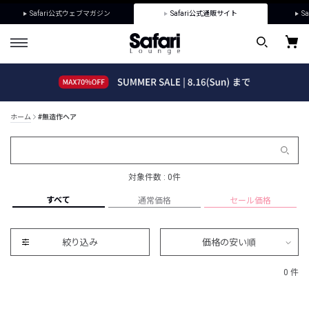
Safari公式ウェブマガジン
Safari公式通販サイト
Sa
ホーム
#無造作ヘア
対象件数 : 0件
すべて
通常価格
セール価格
絞り込み
価格の安い順
0 件