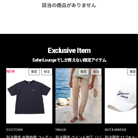
該当の商品がありません
Exclusive Item
Safari Loungeでしか買えない限定アイテム
NEW
限定
別注
限定
別注
限定
DOGTOWN
YANUK
MUTA MARINE
別注限定 水陸両用 コーデュ
別注限定 ペイント加工 リゾ
別注限定 ロゴキャ