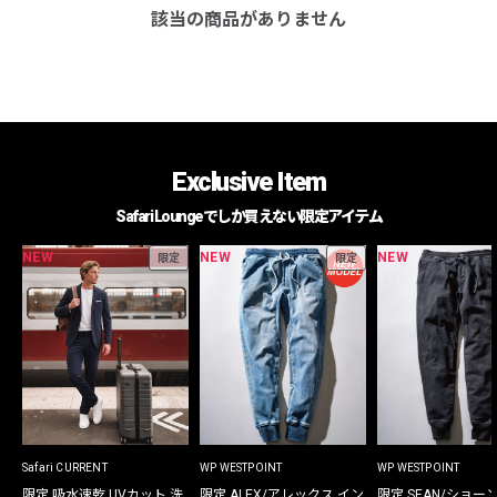
該当の商品がありません
Exclusive Item
Safari Loungeでしか買えない限定アイテム
NEW
NEW
NEW
限定
限定
Safari CURRENT
WP WESTPOINT
WP WESTPOINT
限定 吸水速乾 UVカット 洗
限定 ALEX/アレックス イン
限定 SEAN/ショー