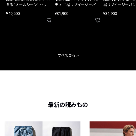
える "オールシーン" セット
ディゴ 裾リブイージーパン
裾リブイージーパン
アップ
ツ
¥49,500
¥31,900
¥31,900
すべて見る
最新の読みもの