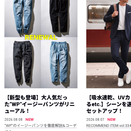
【新型も登場】大人気だっ
【吸水速乾、UV
た”WP”イージーパンツがリニ
るetc.】シーン
ューアル！
セットアップ！
NEW
NEW
2026.08.08
2026.08.07
“WP”のイージーパンツを徹底解説&コーデ
RECOMMEND ITEM vol.33