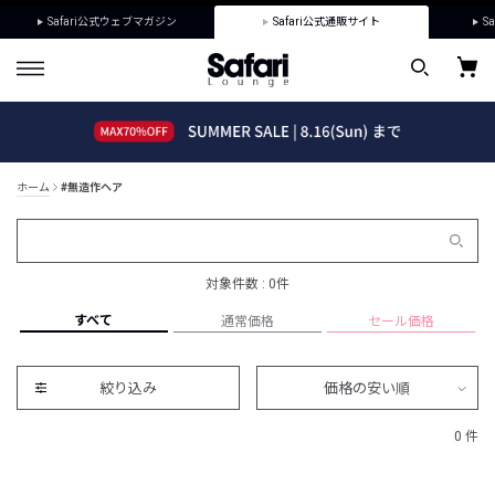
Safari公式ウェブマガジン
Safari公式通販サイト
Sa
ホーム
#無造作ヘア
対象件数 : 0件
すべて
通常価格
セール価格
絞り込み
価格の安い順
0 件