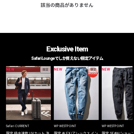
該当の商品がありません
Exclusive Item
Safari Loungeでしか買えない限定アイテム
NEW
NEW
NEW
限定
限定
Safari CURRENT
WP WESTPOINT
WP WESTPOINT
限定 吸水速乾 UVカット 洗
限定 ALEX/アレックス イン
限定 SEAN/ショー