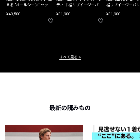
える "オールシーン" セット
ディゴ 裾リブイージーパン
裾リブイージーパン
アップ
ツ
¥49,500
¥31,900
¥31,900
すべて見る
最新の読みもの