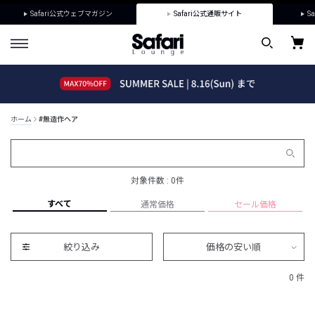
Safari公式ウェブマガジン
Safari公式通販サイト
Sa
ホーム
#無造作ヘア
対象件数 : 0件
すべて
通常価格
セール価格
絞り込み
価格の安い順
0 件