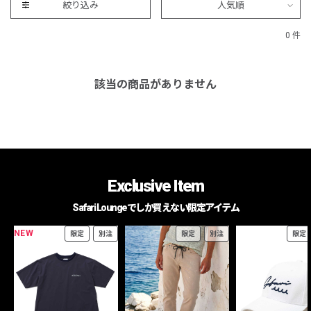
絞り込み
人気順
0 件
該当の商品がありません
Exclusive Item
Safari Loungeでしか買えない限定アイテム
NEW
限定
別注
限定
別注
限定