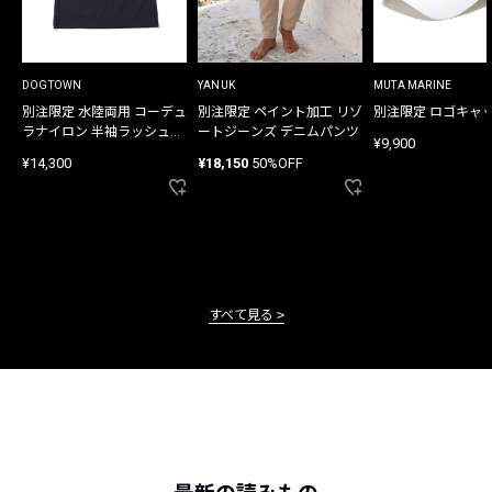
DOGTOWN
YANUK
MUTA MARINE
別注限定 水陸両用 コーデュ
別注限定 ペイント加工 リゾ
別注限定 ロゴキャ
ラナイロン 半袖ラッシュガ
ートジーンズ デニムパンツ
¥9,900
ード
¥14,300
¥18,150
50%OFF
すべて見る