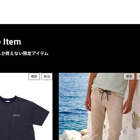
レコメンドアイテム
ピックアップアイテム
フォーカスブランド
セールおすすめアイテム
e Item
人気アイテム TOP 15
geでしか買えない限定アイテム
限定
別注
限定