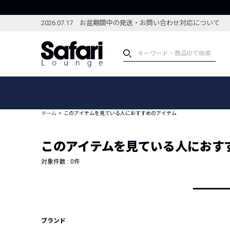
2026.07.17 お盆期間中の発送・お問い合わせ対応について
アイテム
スペシャル
カテゴリーから探す
スペシャルフィーチャ
ホーム
このアイテムを見ている人におすすめのアイテム
ブランドから探す
特集記事
絞り込んで探す
このアイテムを見ている人におす
新着アイテム
コーディネート
編集部のおすすめアイテム
対象件数 :
0
件
編集部のおすすめコー
ランキング
雑誌・カタログ掲載アイテム
セール
ブランド