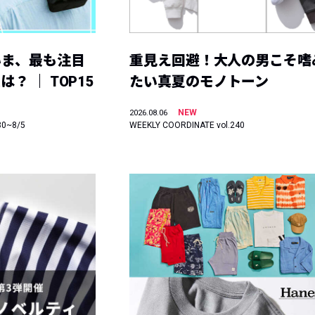
いま、最も注目
重見え回避！大人の男こそ嗜
？ ｜ TOP15
たい真夏のモノトーン
NEW
2026.08.06
30~8/5
WEEKLY COORDINATE vol.240