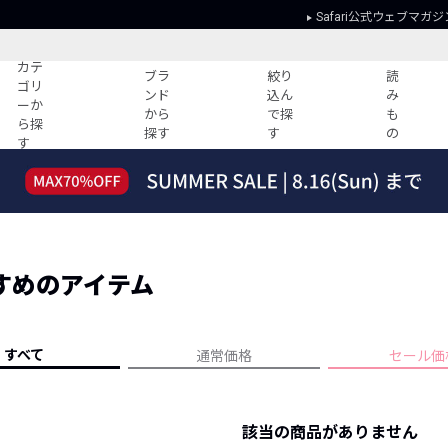
Safari公式ウェブマガジ
カテ
ブラ
絞り
読
ゴリ
ンド
込ん
み
ーか
から
で探
も
ら探
探す
す
の
す
読みもの
ガイド
ー
すべての記事
ショッピング
2026年のイチオシTシャツ！
初めての方
“WP”のイージーパンツを徹底解説&コ
Club Safari
ーデ紹介
すめのアイテム
よくある質問
HOTなコーデ TOP20
会社概要
ディネート
新ブランドご紹介！
会員利用規約
すべて
通常価格
セール価
人気記事ランキング
プライバシー
バイヤーズ レコメンド
特定商取引に
今週の別注アイテム
該当の商品がありません
ウィークリーコーデ