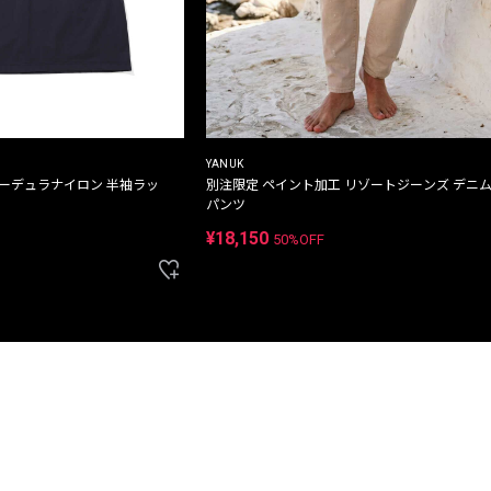
YANUK
コーデュラナイロン 半袖ラッ
別注限定 ペイント加工 リゾートジーンズ デニ
パンツ
¥18,150
50%OFF