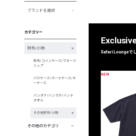
ブランドを選択
カテゴリー
Exclusiv
財布/小物
Safari Loun
財布/コインケース/マネーク
リップ
NEW
限定
別注
パスケース/カードケース/キ
ーケース
バンダナ/ハンカチ/ハンド
タオル
その他財布/小物
その他のカテゴリ