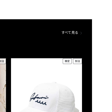
すべて見る
別注
限定
別注