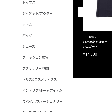
トップス
ジャケット/アウター
ボトム
バッグ
THE DUFFER OF ST.GEORGE
DOGTOWN
別注限定 ピグメントダイ バックプリント サーフ
別注限定 水陸両用 
シューズ
プリントTシャツ
シュガード
¥9,900
¥14,300
ファッション雑貨
アクセサリー/時計
ヘルス&コスメティクス
インテリア/ルームアイテム
モバイル/ステーショナリー