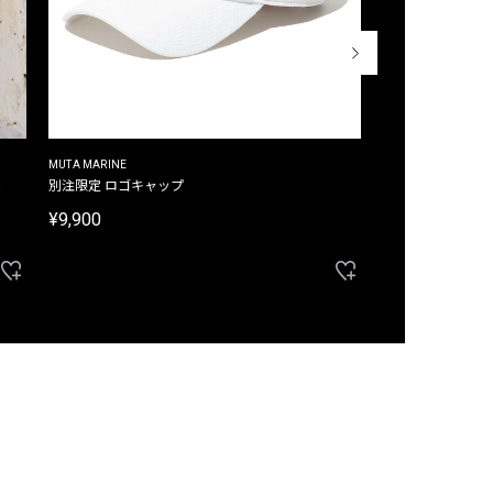
MUTA MARINE
CROSSLEY
ム
別注限定 ロゴキャップ
別注限定 ノースリ
¥9,900
¥8,580
40%OFF