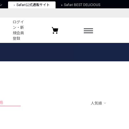
ン
Safari公式通販サイト
Safari BEST DELICIOUS
ログイ
ン・新
規会員
登録
ログイン・新規会員登録
お気に入りアイテム
ガイド
お気に入りブランド
お気に入り記事
最近チェックしたアイテム
格
人気順
ポリシー
関する法律