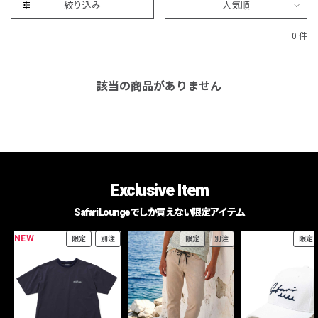
絞り込み
人気順
0 件
該当の商品がありません
Exclusive Item
Safari Loungeでしか買えない限定アイテム
NEW
限定
別注
限定
別注
限定