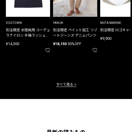
DOGTOWN
YANUK
MUTA MARINE
別注限定 水陸両用 コーデュ
別注限定 ペイント加工 リゾ
別注限定 ロゴキャ
ラナイロン 半袖ラッシュガ
ートジーンズ デニムパンツ
¥9,900
ード
¥14,300
¥18,150
50%OFF
すべて見る