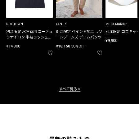
DOGTOWN
YANUK
MUTA MARINE
別注限定 水陸両用 コーデュ
別注限定 ペイント加工 リゾ
別注限定 ロゴキャ
ラナイロン 半袖ラッシュガ
ートジーンズ デニムパンツ
¥9,900
ード
¥14,300
¥18,150
50%OFF
すべて見る