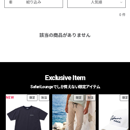
絞り込み
人気順
0 件
該当の商品がありません
Exclusive Item
Safari Loungeでしか買えない限定アイテム
NEW
限定
別注
限定
別注
限定