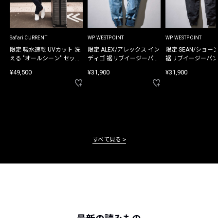
Safari CURRENT
WP WESTPOINT
WP WESTPOINT
限定 吸水速乾 UVカット 洗
限定 ALEX/アレックス イン
限定 SEAN/ショー
える "オールシーン" セット
ディゴ 裾リブイージーパン
裾リブイージーパン
アップ
ツ
¥49,500
¥31,900
¥31,900
すべて見る