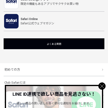
限定の機能もあるアプリでサクサクお買い物
Safari Online
Safari公式ウェブマガジン
よくある質問
初めての方
Club Safariとは
LINE ID連携で欲しい商品を見逃さない！
ショッピングガイド
欲しい商品の買い逃しを防ぐ便利な通知をお届けします。