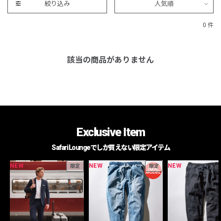
絞り込み
人気順
0 件
該当の商品がありません
Exclusive Item
Safari Loungeでしか買えない限定アイテム
NEW
NEW
NEW
限定
限定