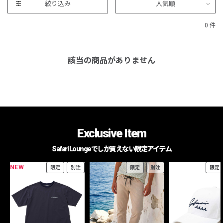
絞り込み
人気順
0 件
該当の商品がありません
Exclusive Item
Safari Loungeでしか買えない限定アイテム
NEW
限定
別注
限定
別注
限定