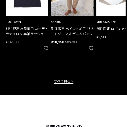
DOGTOWN
YANUK
MUTA MARINE
別注限定 水陸両用 コーデュ
別注限定 ペイント加工 リゾ
別注限定 ロゴキャ
ラナイロン 半袖ラッシュガ
ートジーンズ デニムパンツ
¥9,900
ード
¥14,300
¥18,150
50%OFF
すべて見る