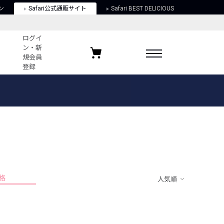
ン
Safari公式通販サイト
Safari BEST DELICIOUS
ログイ
ン・新
規会員
登録
ログイン・新規会員登録
お気に入りアイテム
ガイド
お気に入りブランド
お気に入り記事
最近チェックしたアイテム
格
人気順
ポリシー
関する法律