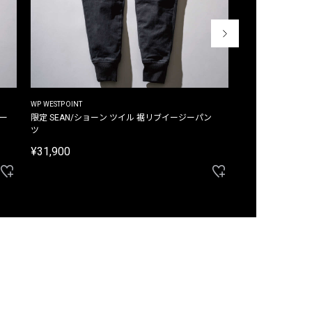
WP WESTPOINT
WP WESTPOINT
ジー
限定 SEAN/ショーン ツイル 裾リブイージーパン
限定 DAVID/デイヴィッド インデ
ツ
イージーパンツ
¥31,900
¥33,000