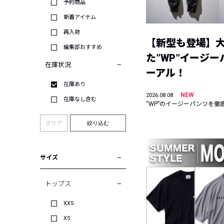
予約商品
新着アイテム
再入荷
【新型も登場】
編集部おすすめ
た”WP”イージ
在庫状況
ーアル！
在庫あり
NEW
2026.08.08
在庫なし含む
“WP”のイージーパンツを徹
クリア
絞り込む
サイズ
トップス
XXS
XS