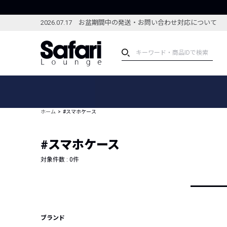
2026.07.17 お盆期間中の発送・お問い合わせ対応について
アイテム
スペシャル
カテゴリーから探す
スペシャルフィーチャ
ホーム
#スマホケース
ブランドから探す
特集記事
絞り込んで探す
#スマホケース
新着アイテム
コーディネート
編集部のおすすめアイテム
対象件数 :
0
件
編集部のおすすめコー
ランキング
雑誌・カタログ掲載アイテム
セール
ブランド