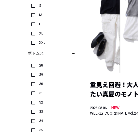
S
M
L
XL
XXL
ボトムス
28
29
重見え回避！大
30
たい真夏のモノ
31
32
NEW
2026.08.06
33
WEEKLY COORDINATE vol.2
34
35