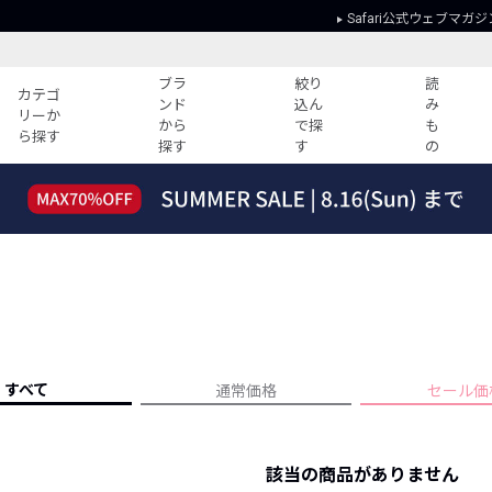
Safari公式ウェブマガジ
ブラ
絞り
読
カテゴ
ンド
込ん
み
リーか
から
で探
も
ら探す
探す
す
の
読みもの
ガイド
ー
すべての記事
ショッピング
2026年のイチオシTシャツ！
初めての方
“WP”のイージーパンツを徹底解説&コ
Club Safari
ーデ紹介
よくある質問
HOTなコーデ TOP20
会社概要
ディネート
新ブランドご紹介！
会員利用規約
すべて
通常価格
セール価
人気記事ランキング
プライバシー
バイヤーズ レコメンド
特定商取引に
今週の別注アイテム
該当の商品がありません
ウィークリーコーデ