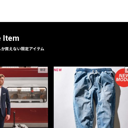
レコメンドアイテム
ピックアップアイテム
フォーカスブランド
セールおすすめアイテム
e Item
人気アイテム TOP 15
geでしか買えない限定アイテム
NEW
限定