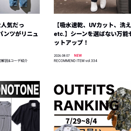
大人気だっ
【吸水速乾、UVカット、洗
ーパンツがリニュ
etc.】シーンを選ばない万能
ットアップ！
NEW
2026.08.07
底解説&コーデ紹介
RECOMMEND ITEM vol.334