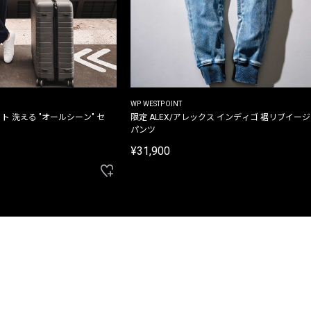
WP WESTPOINT
ト 洗える "オールシーン" セ
限定 ALEX/アレックス インディゴ 裾リブイー
パンツ
¥31,900