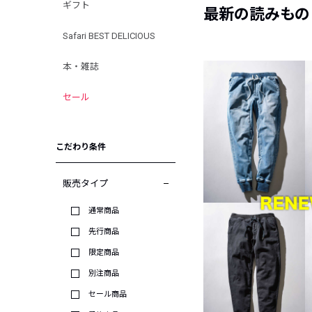
ギフト
最新の読みもの
Safari BEST DELICIOUS
本・雑誌
セール
こだわり条件
販売タイプ
通常商品
先行商品
限定商品
別注商品
セール商品