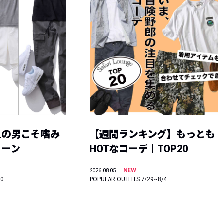
人の男こそ嗜み
【週間ランキング】もっとも
トーン
HOTなコーデ｜TOP20
NEW
2026.08.05
40
POPULAR OUTFITS 7/29~8/4