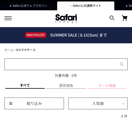
Safari公式ウェブマガジン
Safari公式通販サイト
Sa
ホーム
#スマホケース
対象件数 : 0件
すべて
通常価格
セール価格
絞り込み
人気順
0 件