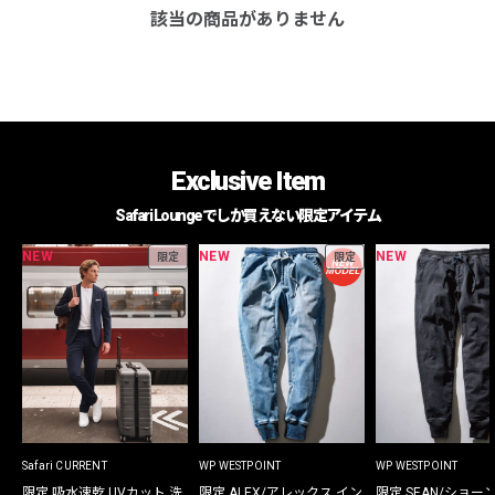
該当の商品がありません
Exclusive Item
Safari Loungeでしか買えない限定アイテム
NEW
NEW
NEW
限定
限定
Safari CURRENT
WP WESTPOINT
WP WESTPOINT
限定 吸水速乾 UVカット 洗
限定 ALEX/アレックス イン
限定 SEAN/ショー