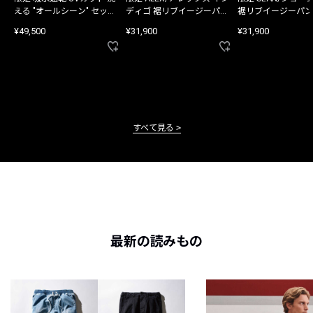
える "オールシーン" セット
ディゴ 裾リブイージーパン
裾リブイージーパン
アップ
ツ
¥49,500
¥31,900
¥31,900
すべて見る
最新の読みもの