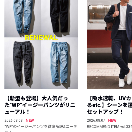
【新型も登場】大人気だっ
【吸水速乾、UV
た”WP”イージーパンツがリニ
るetc.】シーン
ューアル！
セットアップ！
NEW
NEW
2026.08.08
2026.08.07
“WP”のイージーパンツを徹底解説&コーデ
RECOMMEND ITEM vol.33