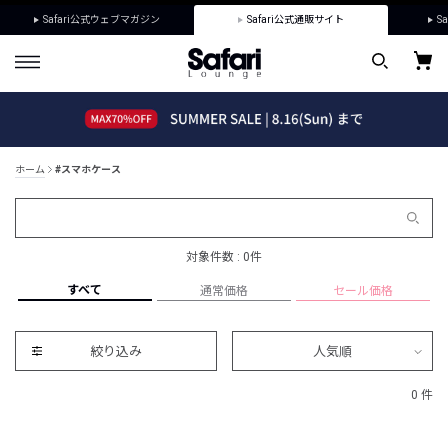
Safari公式ウェブマガジン
Safari公式通販サイト
Sa
ホーム
#スマホケース
対象件数 : 0件
すべて
通常価格
セール価格
絞り込み
人気順
0 件