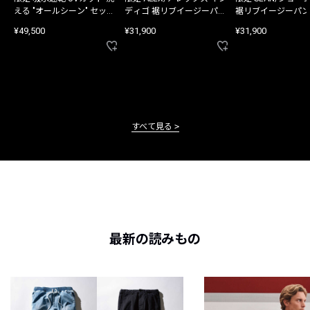
える "オールシーン" セット
ディゴ 裾リブイージーパン
裾リブイージーパン
アップ
ツ
¥49,500
¥31,900
¥31,900
すべて見る
最新の読みもの