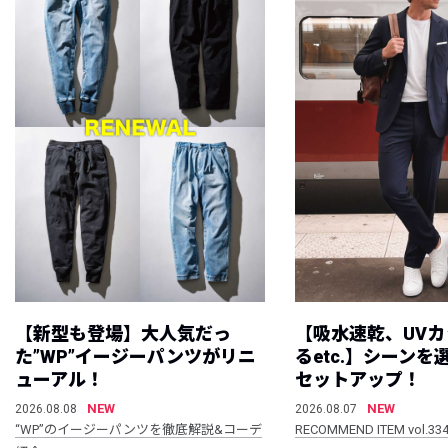
【新型も登場】大人気だっ
【吸水速乾、UV
た”WP”イージーパンツがリニ
るetc.】シーン
ューアル！
セットアップ！
NEW
NEW
2026.08.08
2026.08.07
“WP”のイージーパンツを徹底解説&コーデ
RECOMMEND ITEM vol.33