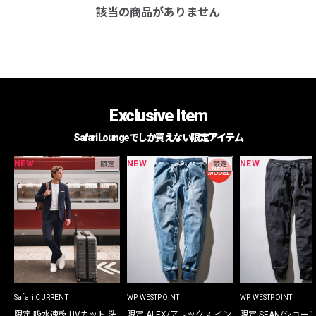
該当の商品がありません
Exclusive Item
Safari Loungeでしか買えない限定アイテム
NEW
NEW
NEW
限定
限定
Safari CURRENT
WP WESTPOINT
WP WESTPOINT
限定 吸水速乾 UVカット 洗
限定 ALEX/アレックス イン
限定 SEAN/ショー