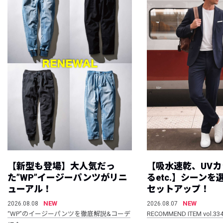
【新型も登場】大人気だっ
【吸水速乾、UV
た”WP”イージーパンツがリニ
るetc.】シーン
ューアル！
セットアップ！
NEW
NEW
2026.08.08
2026.08.07
“WP”のイージーパンツを徹底解説&コーデ
RECOMMEND ITEM vol.33