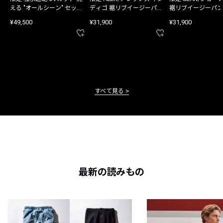
える "オールシーン" セット
ディゴ 裾リブイージーパン
裾リブイージーパン
アップ
ツ
¥49,500
¥31,900
¥31,900
すべて見る
最新の読みもの