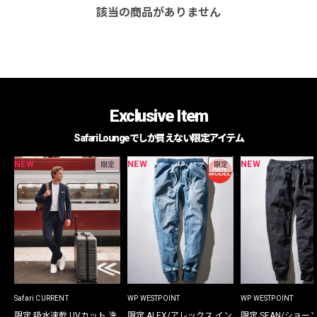
該当の商品がありません
Exclusive Item
Safari Loungeでしか買えない限定アイテム
NEW
NEW
NEW
限定
限定
Safari CURRENT
WP WESTPOINT
WP WESTPOINT
限定 吸水速乾 UVカット 洗
限定 ALEX/アレックス イン
限定 SEAN/ショー