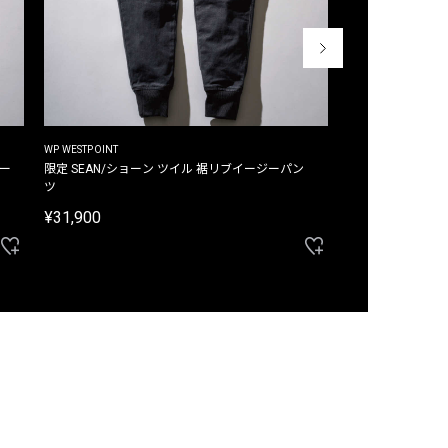
WP WESTPOINT
WP WESTPOINT
ジー
限定 SEAN/ショーン ツイル 裾リブイージーパン
限定 DAVID/デイヴィッド インデ
ツ
イージーパンツ
¥31,900
¥33,000