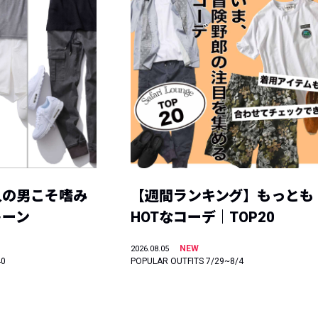
人の男こそ嗜み
【週間ランキング】もっとも
トーン
HOTなコーデ｜TOP20
NEW
2026.08.05
40
POPULAR OUTFITS 7/29~8/4