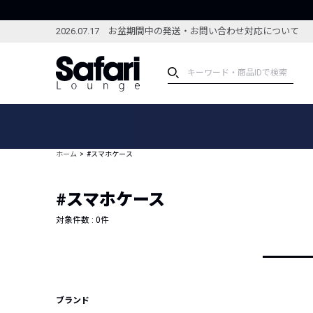
2026.07.17 お盆期間中の発送・お問い合わせ対応について
アイテム
スペシャル
カテゴリーから探す
スペシャルフィーチャ
ホーム
#スマホケース
ブランドから探す
特集記事
絞り込んで探す
#スマホケース
新着アイテム
コーディネート
編集部のおすすめアイテム
対象件数 :
0
件
編集部のおすすめコー
ランキング
雑誌・カタログ掲載アイテム
セール
ブランド