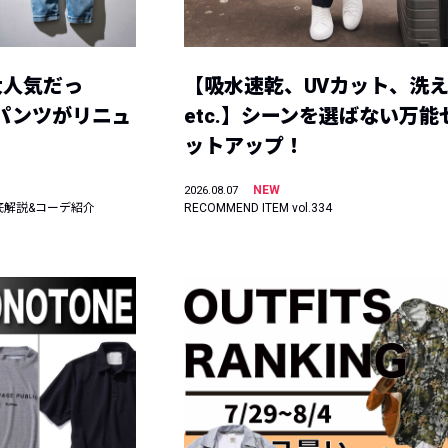
大人気だっ
【吸水速乾、UVカット、洗
ーパンツがリニュ
etc.】シーンを選ばない万能
ットアップ！
NEW
2026.08.07
底解説&コーデ紹介
RECOMMEND ITEM vol.334