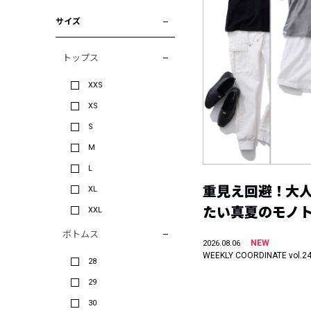
サイズ
トップス
XXS
XS
S
M
L
重見え回避！大
XL
たい真夏のモノ
XXL
ボトムス
NEW
2026.08.06
WEEKLY COORDINATE vol.2
28
29
30