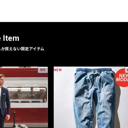
レコメンドアイテム
ピックアップアイテム
フォーカスブランド
セールおすすめアイテム
e Item
人気アイテム TOP 15
geでしか買えない限定アイテム
NEW
限定