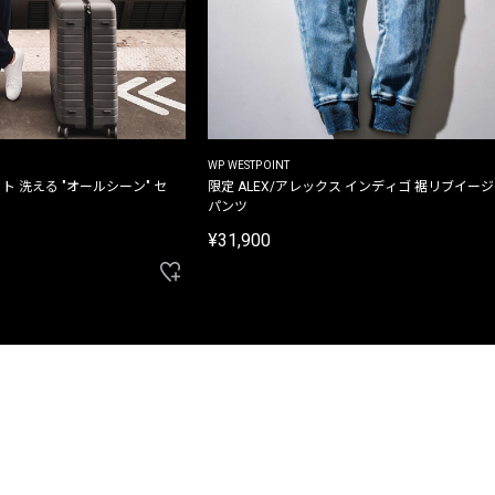
WP WESTPOINT
ト 洗える "オールシーン" セ
限定 ALEX/アレックス インディゴ 裾リブイー
パンツ
¥31,900