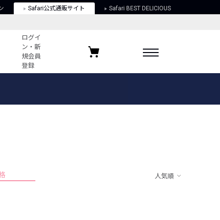
ン
Safari公式通販サイト
Safari BEST DELICIOUS
ログイ
ン・新
規会員
登録
ログイン・新規会員登録
お気に入りアイテム
ガイド
お気に入りブランド
お気に入り記事
最近チェックしたアイテム
格
人気順
ポリシー
関する法律