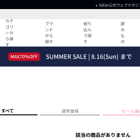
Safari公式ウェブマガジ
カテ
ブラ
絞り
読
ゴリ
ンド
込ん
み
ーか
から
で探
も
ら探
探す
す
の
す
読みもの
ガイド
ー
すべての記事
ショッピング
2026年のイチオシTシャツ！
初めての方
“WP”のイージーパンツを徹底解説&コ
Club Safari
ーデ紹介
よくある質問
HOTなコーデ TOP20
会社概要
ディネート
新ブランドご紹介！
会員利用規約
すべて
通常価格
セール価
人気記事ランキング
プライバシー
バイヤーズ レコメンド
特定商取引に
今週の別注アイテム
該当の商品がありません
ウィークリーコーデ