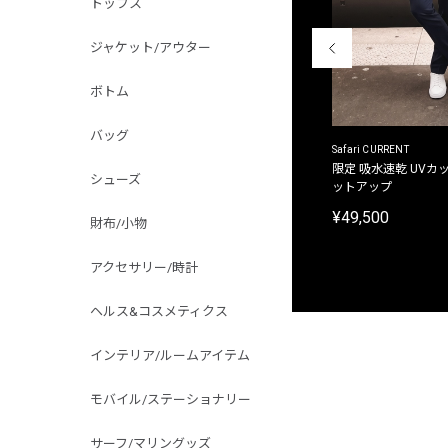
トップス
ジャケット/アウター
ボトム
バッグ
ACANTHUS
Safari CURRENT
別注限定 フード付き チェックシャツジャケット
限定 吸水速乾 UVカッ
シューズ
ットアップ
¥31,900
¥49,500
財布/小物
アクセサリー/時計
ヘルス&コスメティクス
インテリア/ルームアイテム
モバイル/ステーショナリー
サーフ/マリングッズ