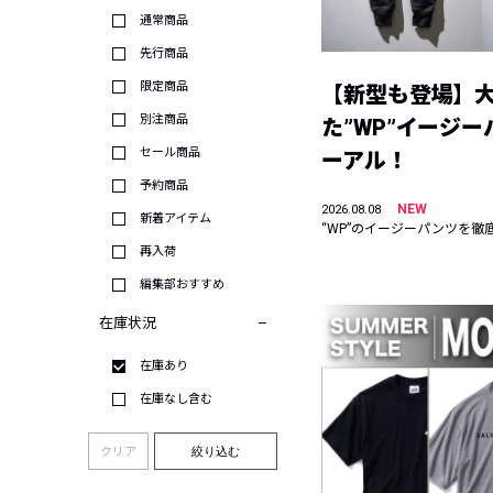
通常商品
先行商品
限定商品
【新型も登場】
別注商品
た”WP”イージ
セール商品
ーアル！
予約商品
NEW
2026.08.08
新着アイテム
“WP”のイージーパンツを徹
再入荷
編集部おすすめ
在庫状況
在庫あり
在庫なし含む
クリア
絞り込む