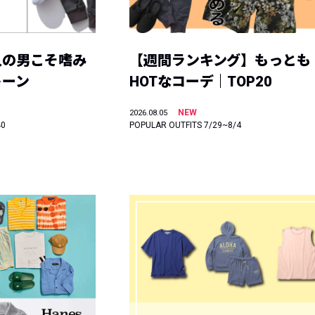
人の男こそ嗜み
【週間ランキング】もっとも
トーン
HOTなコーデ｜TOP20
NEW
2026.08.05
40
POPULAR OUTFITS 7/29~8/4