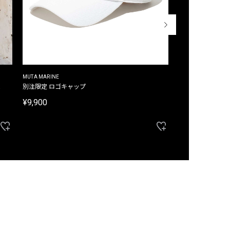
MUTA MARINE
CROSSLEY
ム
別注限定 ロゴキャップ
別注限定 ノースリ
¥9,900
¥8,580
40%OFF