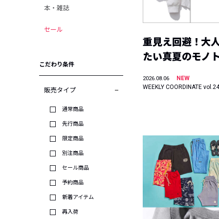
本・雑誌
セール
重見え回避！大
たい真夏のモノ
こだわり条件
NEW
2026.08.06
WEEKLY COORDINATE vol.2
販売タイプ
通常商品
先行商品
限定商品
別注商品
セール商品
予約商品
新着アイテム
再入荷