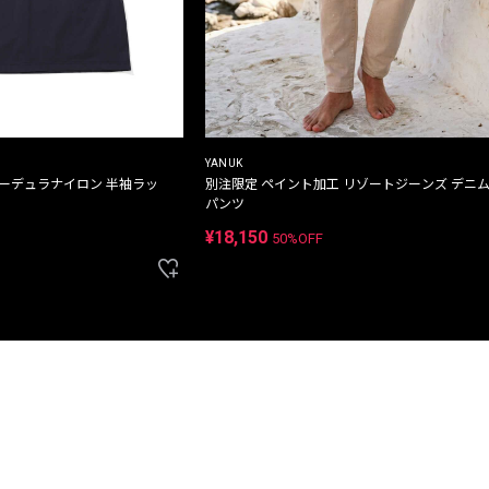
YANUK
コーデュラナイロン 半袖ラッ
別注限定 ペイント加工 リゾートジーンズ デニ
パンツ
¥18,150
50%OFF