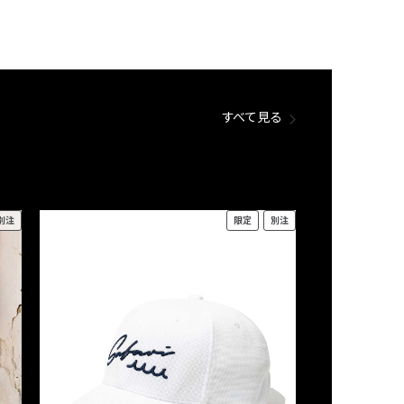
すべて見る
別注
限定
別注