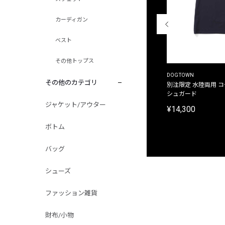
カーディガン
ベスト
その他トップス
THE DUFFER OF ST.GEORGE
DOGTOWN
その他のカテゴリ
別注限定 ピグメントダイ バックプリント サーフ
別注限定 水陸両用 
プリントTシャツ
シュガード
ジャケット/アウター
¥9,900
¥14,300
ボトム
バッグ
シューズ
ファッション雑貨
財布/小物