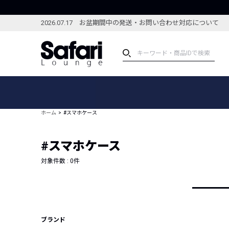
2026.07.17 お盆期間中の発送・お問い合わせ対応について
アイテム
スペシャル
カテゴリーから探す
スペシャルフィーチャ
ホーム
#スマホケース
ブランドから探す
特集記事
絞り込んで探す
#スマホケース
新着アイテム
コーディネート
編集部のおすすめアイテム
対象件数 :
0
件
編集部のおすすめコー
ランキング
雑誌・カタログ掲載アイテム
セール
ブランド