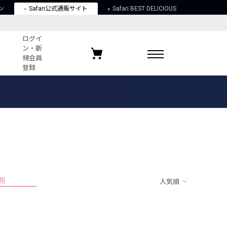
ン
Safari公式通販サイト
Safari BEST DELICIOUS
ログイ
ン・新
規会員
登録
ログイン・新規会員登録
お気に入りアイテム
ガイド
お気に入りブランド
お気に入り記事
最近チェックしたアイテム
格
人気順
ポリシー
関する法律