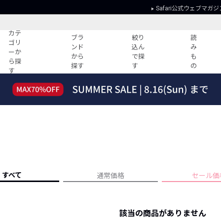
Safari公式ウェブマガジ
カテ
ブラ
絞り
読
ゴリ
ンド
込ん
み
ーか
から
で探
も
ら探
探す
す
の
す
読みもの
ガイド
ー
すべての記事
ショッピング
2026年のイチオシTシャツ！
初めての方
“WP”のイージーパンツを徹底解説&コ
Club Safari
ーデ紹介
よくある質問
HOTなコーデ TOP20
会社概要
ディネート
新ブランドご紹介！
会員利用規約
すべて
通常価格
セール価
人気記事ランキング
プライバシー
バイヤーズ レコメンド
特定商取引に
今週の別注アイテム
該当の商品がありません
ウィークリーコーデ