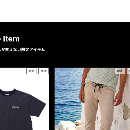
レコメンドアイテム
ピックアップアイテム
フォーカスブランド
セールおすすめアイテム
e Item
人気アイテム TOP 15
geでしか買えない限定アイテム
限定
別注
限定