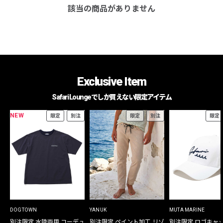
該当の商品がありません
Exclusive Item
Safari Loungeでしか買えない限定アイテム
NEW
限定
別注
限定
別注
限定
DOGTOWN
YANUK
MUTA MARINE
別注限定 水陸両用 コーデュ
別注限定 ペイント加工 リゾ
別注限定 ロゴキャ