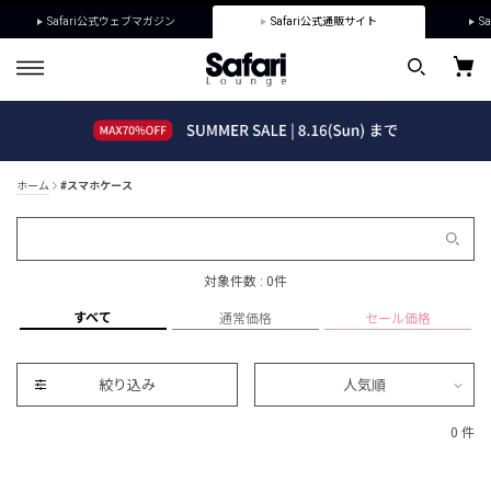
Safari公式ウェブマガジン
Safari公式通販サイト
Sa
ホーム
#スマホケース
対象件数 : 0件
すべて
通常価格
セール価格
絞り込み
人気順
0 件