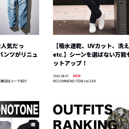
大人気だっ
【吸水速乾、UVカット、洗
ーパンツがリニュ
etc.】シーンを選ばない万能
ットアップ！
NEW
2026.08.07
底解説&コーデ紹介
RECOMMEND ITEM vol.334