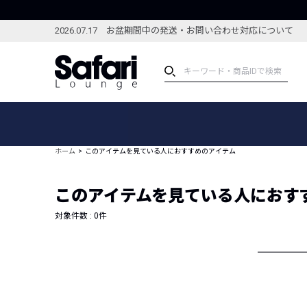
2026.07.17 お盆期間中の発送・お問い合わせ対応について
アイテム
スペシャル
カテゴリーから探す
スペシャルフィーチャ
ホーム
このアイテムを見ている人におすすめのアイテム
ブランドから探す
特集記事
絞り込んで探す
このアイテムを見ている人におす
新着アイテム
コーディネート
編集部のおすすめアイテム
対象件数 :
0
件
編集部のおすすめコー
ランキング
雑誌・カタログ掲載アイテム
セール