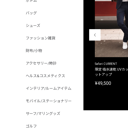
ボトム
バッグ
シューズ
ファッション雑貨
財布/小物
アクセサリー/時計
ACANTHUS
Safari CURRENT
別注限定 フード付き チェックシャツジャケット
限定 吸水速乾 UVカッ
ットアップ
ヘルス&コスメティクス
¥31,900
¥49,500
インテリア/ルームアイテム
モバイル/ステーショナリー
サーフ/マリングッズ
ゴルフ