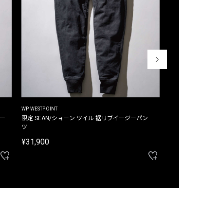
WP WESTPOINT
WP WESTPOINT
ジー
限定 SEAN/ショーン ツイル 裾リブイージーパン
限定 DAVID/デイヴィッド インデ
ツ
イージーパンツ
¥31,900
¥33,000