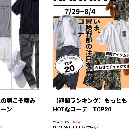
人の男こそ嗜み
【週間ランキング】もっとも
トーン
HOTなコーデ｜TOP20
NEW
2026.08.05
40
POPULAR OUTFITS 7/29~8/4