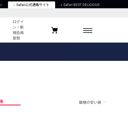
ン
Safari公式通販サイト
Safari BEST DELICIOUS
ログイ
ン・新
規会員
登録
ログイン・新規会員登録
お気に入りアイテム
ガイド
お気に入りブランド
お気に入り記事
最近チェックしたアイテム
格
価格の安い順
ポリシー
関する法律