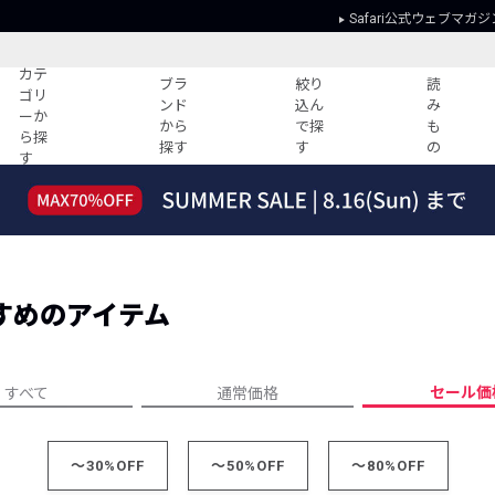
Safari公式ウェブマガジ
カテ
ブラ
絞り
読
ゴリ
ンド
込ん
み
ーか
から
で探
も
ら探
探す
す
の
す
読みもの
ガイド
ー
すべての記事
ショッピング
2026年のイチオシTシャツ！
初めての方
“WP”のイージーパンツを徹底解説&コ
Club Safari
ーデ紹介
すめのアイテム
よくある質問
HOTなコーデ TOP20
会社概要
ディネート
新ブランドご紹介！
会員利用規約
セール価
すべて
通常価格
人気記事ランキング
プライバシー
バイヤーズ レコメンド
特定商取引に
今週の別注アイテム
～30%OFF
～50%OFF
～80%OFF
ウィークリーコーデ