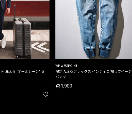
WP WESTPOINT
ト 洗える "オールシーン" セ
限定 ALEX/アレックス インディゴ 裾リブイー
パンツ
¥31,900