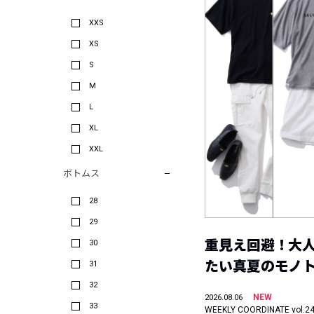
XXS
XS
S
M
L
XL
XXL
ボトムス
28
29
重見え回避！大
30
たい真夏のモノ
31
32
NEW
2026.08.06
33
WEEKLY COORDINATE vol.2