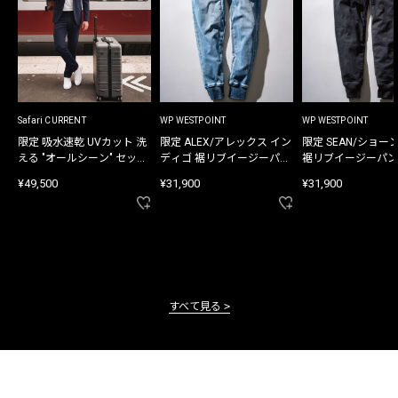
Safari CURRENT
WP WESTPOINT
WP WESTPOINT
限定 吸水速乾 UVカット 洗
限定 ALEX/アレックス イン
限定 SEAN/ショー
える "オールシーン" セット
ディゴ 裾リブイージーパン
裾リブイージーパン
アップ
ツ
¥49,500
¥31,900
¥31,900
すべて見る