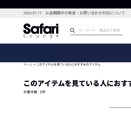
2026.07.17 お盆期間中の発送・お問い合わせ対応について
アイテム
スペシャル
カテゴリーから探す
スペシャルフィーチャ
ホーム
このアイテムを見ている人におすすめのアイテム
ブランドから探す
特集記事
絞り込んで探す
このアイテムを見ている人におす
新着アイテム
コーディネート
編集部のおすすめアイテム
対象件数 :
0
件
編集部のおすすめコー
ランキング
雑誌・カタログ掲載アイテム
セール