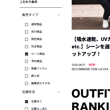
こだわり条件
販売タイプ
通常商品
先行商品
【吸水速乾、UV
限定商品
etc.】シーンを
別注商品
ットアップ！
セール商品
予約商品
NEW
2026.08.07
新着アイテム
RECOMMEND ITEM vol.334
再入荷
編集部おすすめ
在庫状況
在庫あり
在庫なし含む