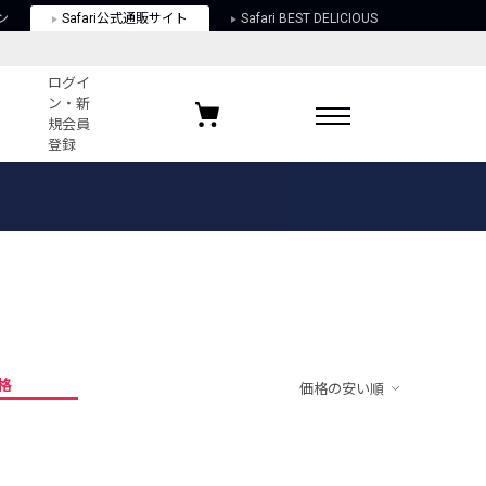
ン
Safari公式通販サイト
Safari BEST DELICIOUS
ログイ
ン・新
規会員
登録
ログイン・新規会員登録
お気に入りアイテム
ガイド
お気に入りブランド
お気に入り記事
最近チェックしたアイテム
格
価格の安い順
ポリシー
関する法律