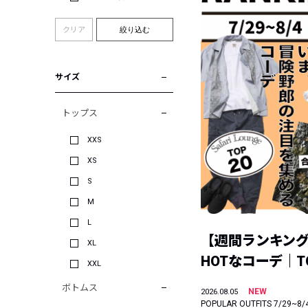
クリア
絞り込む
サイズ
トップス
XXS
XS
S
M
L
【週間ランキン
XL
HOTなコーデ｜TO
XXL
ボトムス
NEW
2026.08.05
POPULAR OUTFITS 7/29~8/