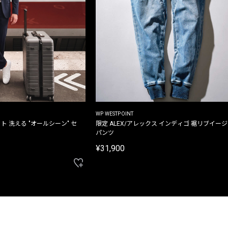
WP WESTPOINT
ト 洗える "オールシーン" セ
限定 ALEX/アレックス インディゴ 裾リブイー
パンツ
¥31,900