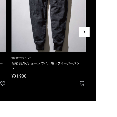
WP WESTPOINT
WP WESTPOINT
ジー
限定 SEAN/ショーン ツイル 裾リブイージーパン
限定 DAVID/デイヴィッド インデ
ツ
イージーパンツ
¥31,900
¥33,000