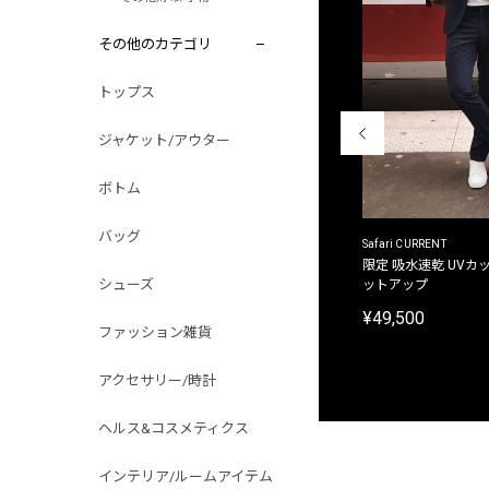
その他のカテゴリ
トップス
ジャケット/アウター
ボトム
バッグ
ACANTHUS
Safari CURRENT
別注限定 フード付き チェックシャツジャケット
限定 吸水速乾 UVカッ
シューズ
ットアップ
¥31,900
¥49,500
ファッション雑貨
アクセサリー/時計
ヘルス&コスメティクス
インテリア/ルームアイテム