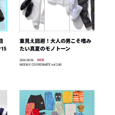
目
重見え回避！大人の男こそ嗜み
15
たい真夏のモノトーン
NEW
2026.08.06
WEEKLY COORDINATE vol.240