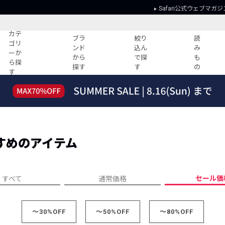
Safari公式ウェブマガジ
カテ
ブラ
絞り
読
ゴリ
ンド
込ん
み
ーか
から
で探
も
ら探
探す
す
の
す
読みもの
ガイド
ー
すべての記事
ショッピング
2026年のイチオシTシャツ！
初めての方
“WP”のイージーパンツを徹底解説&コ
Club Safari
ーデ紹介
すめのアイテム
よくある質問
HOTなコーデ TOP20
会社概要
ディネート
新ブランドご紹介！
会員利用規約
セール価
すべて
通常価格
人気記事ランキング
プライバシー
バイヤーズ レコメンド
特定商取引に
今週の別注アイテム
～30%OFF
～50%OFF
～80%OFF
ウィークリーコーデ