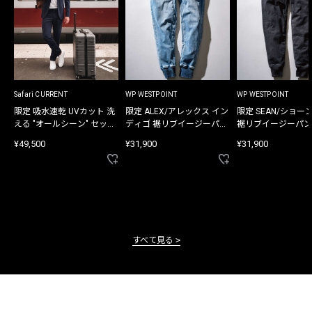
Safari CURRENT
WP WESTPOINT
WP WESTPOINT
限定 吸水速乾 UVカット 洗
限定 ALEX/アレックス イン
限定 SEAN/ショー
える "オールシーン" セット
ディゴ 裾リブイージーパン
裾リブイージーパン
アップ
ツ
¥49,500
¥31,900
¥31,900
すべて見る