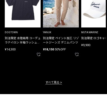
DOGTOWN
YANUK
MUTA MARINE
別注限定 水陸両用 コーデュ
別注限定 ペイント加工 リゾ
別注限定 ロゴキャ
ラナイロン 半袖ラッシュガ
ートジーンズ デニムパンツ
¥9,900
ード
¥14,300
¥18,150
50%OFF
すべて見る