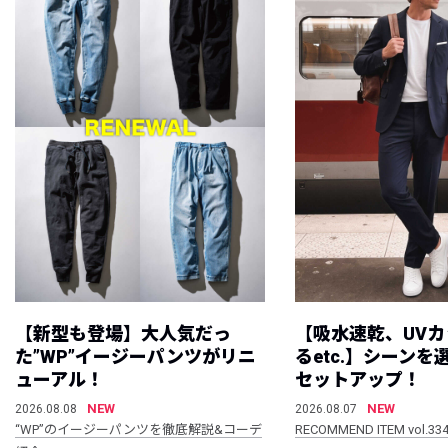
【新型も登場】大人気だっ
【吸水速乾、UV
た”WP”イージーパンツがリニ
るetc.】シーン
ューアル！
セットアップ！
NEW
NEW
2026.08.08
2026.08.07
“WP”のイージーパンツを徹底解説&コーデ
RECOMMEND ITEM vol.33