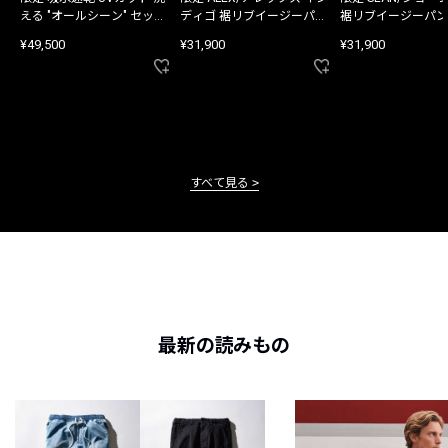
える "オールシーン" セット
ディゴ 裾リブイージーパン
裾リブイージーパン
アップ
ツ
¥49,500
¥31,900
¥31,900
すべて見る
最新の読みもの