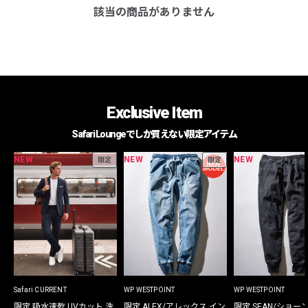
該当の商品がありません
Exclusive Item
Safari Loungeでしか買えない限定アイテム
NEW
NEW
NEW
限定
限定
Safari CURRENT
WP WESTPOINT
WP WESTPOINT
限定 吸水速乾 UVカット 洗
限定 ALEX/アレックス イン
限定 SEAN/ショー