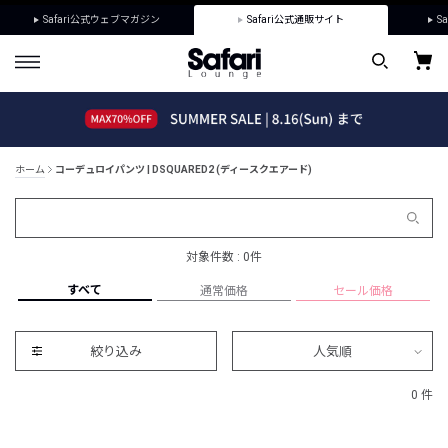
Safari公式ウェブマガジン
Safari公式通販サイト
Sa
ホーム
コーデュロイパンツ | DSQUARED2 (ディースクエアード)
対象件数 : 0件
すべて
通常価格
セール価格
絞り込み
人気順
0 件