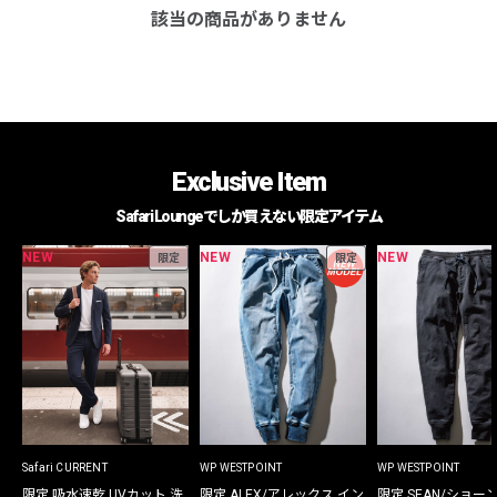
該当の商品がありません
Exclusive Item
Safari Loungeでしか買えない限定アイテム
NEW
NEW
NEW
限定
限定
Safari CURRENT
WP WESTPOINT
WP WESTPOINT
限定 吸水速乾 UVカット 洗
限定 ALEX/アレックス イン
限定 SEAN/ショー