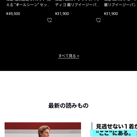
える "オールシーン" セット
ディゴ 裾リブイージーパン
裾リブイージーパン
アップ
ツ
¥49,500
¥31,900
¥31,900
すべて見る
最新の読みもの