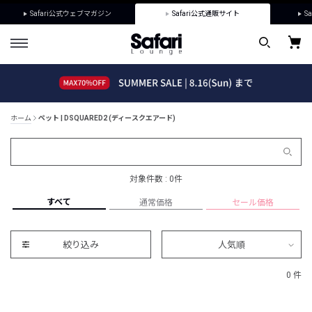
Safari公式ウェブマガジン
Safari公式通販サイト
Sa
ホーム
ペット | DSQUARED2 (ディースクエアード)
対象件数 : 0件
すべて
通常価格
セール価格
絞り込み
人気順
0 件