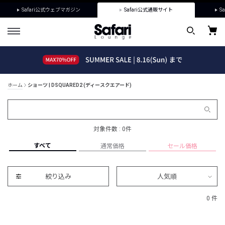
Safari公式ウェブマガジン
Safari公式通販サイト
Sa
ホーム
ショーツ | DSQUARED2 (ディースクエアード)
対象件数 : 0件
すべて
通常価格
セール価格
絞り込み
人気順
0 件