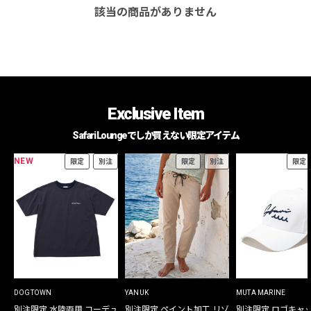
該当の商品がありません
Exclusive Item
Safari Loungeでしか買えない限定アイテム
NEW
限定
別注
限定
別注
限定
DOGTOWN
YANUK
MUTA MARINE
別注限定 水陸両用 コーデュ
別注限定 ペイント加工 リゾ
別注限定 ロゴキャ