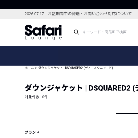
2026.07.17 お盆期間中の発送・お問い合わせ対応について
アイテム
スペシャル
カテゴリーから探す
スペシャルフィーチャ
ホーム
ダウンジャケット | DSQUARED2 (ディースクエアード)
ブランドから探す
特集記事
絞り込んで探す
ダウンジャケット | DSQUARED2
新着アイテム
コーディネート
編集部のおすすめアイテム
対象件数 :
0
件
編集部のおすすめコー
ランキング
雑誌・カタログ掲載アイテム
セール
ブランド