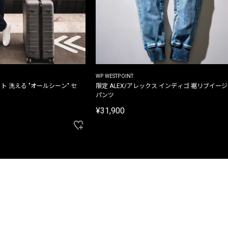
WP WESTPOINT
ト 洗える "オールシーン" セ
限定 ALEX/アレックス インディゴ 裾リブイー
パンツ
¥31,900