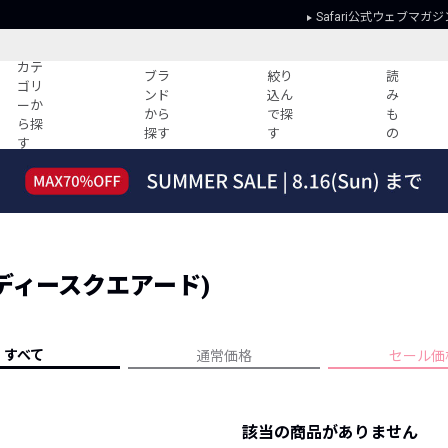
Safari公式ウェブマガジ
カテ
ブラ
絞り
読
ゴリ
ンド
込ん
み
ーか
から
で探
も
ら探
探す
す
の
す
読みもの
ガイド
ー
すべての記事
ショッピング
2026年のイチオシTシャツ！
初めての方
“WP”のイージーパンツを徹底解説&コ
Club Safari
ーデ紹介
 (ディースクエアード)
よくある質問
HOTなコーデ TOP20
会社概要
ディネート
新ブランドご紹介！
会員利用規約
すべて
通常価格
セール価
人気記事ランキング
プライバシー
バイヤーズ レコメンド
特定商取引に
今週の別注アイテム
該当の商品がありません
ウィークリーコーデ