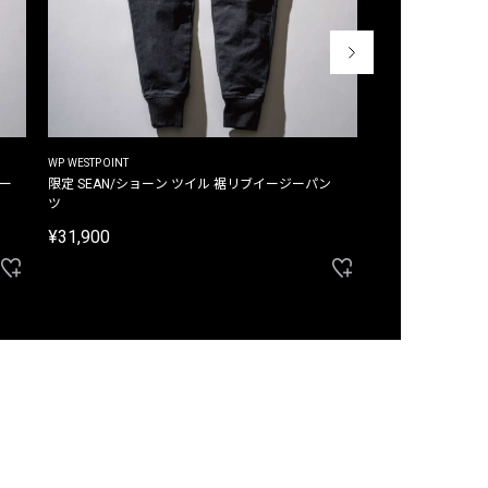
WP WESTPOINT
WP WESTPOINT
ジー
限定 SEAN/ショーン ツイル 裾リブイージーパン
限定 DAVID/デイヴィッド インデ
ツ
イージーパンツ
¥31,900
¥33,000