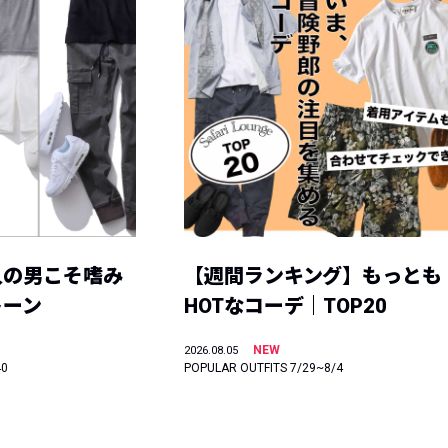
人の男こそ嗜み
【週間ランキング】もっとも
トーン
HOTなコーデ｜TOP20
NEW
2026.08.05
40
POPULAR OUTFITS 7/29~8/4