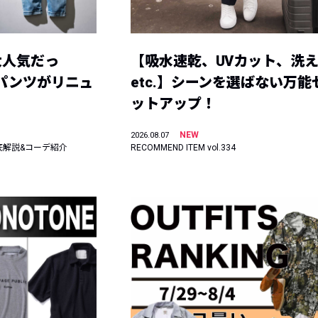
大人気だっ
【吸水速乾、UVカット、洗
ーパンツがリニュ
etc.】シーンを選ばない万能
ットアップ！
NEW
2026.08.07
底解説&コーデ紹介
RECOMMEND ITEM vol.334