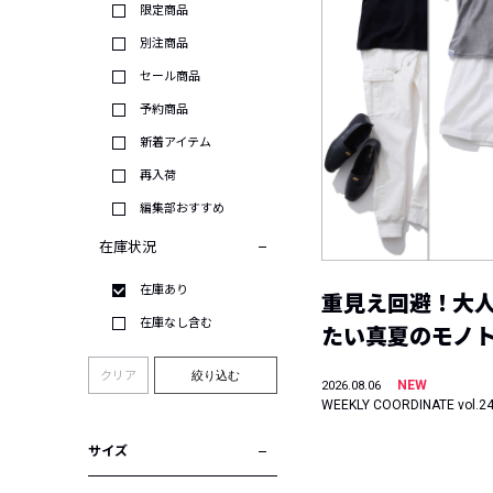
限定商品
別注商品
セール商品
予約商品
新着アイテム
再入荷
編集部おすすめ
在庫状況
在庫あり
重見え回避！大
在庫なし含む
たい真夏のモノ
クリア
絞り込む
NEW
2026.08.06
WEEKLY COORDINATE vol.2
サイズ