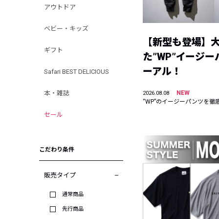
アウトドア
ベビー・キッズ
【新型も登場】
ギフト
た”WP”イージ
ーアル！
Safari BEST DELICIOUS
本・雑誌
NEW
2026.08.08
“WP”のイージーパンツを徹
セール
こだわり条件
販売タイプ
通常商品
先行商品