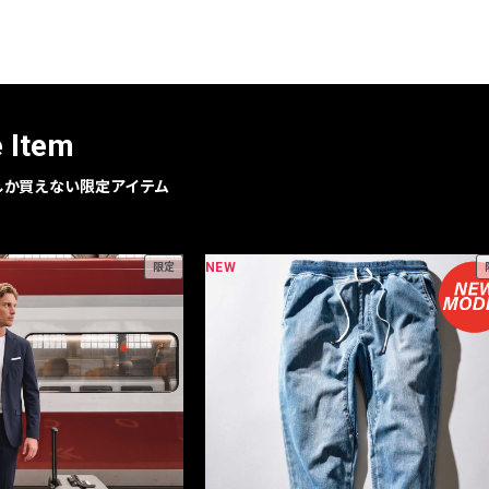
レコメンドアイテム
ピックアップアイテム
フォーカスブランド
セールおすすめアイテム
e Item
人気アイテム TOP 15
geでしか買えない限定アイテム
NEW
限定