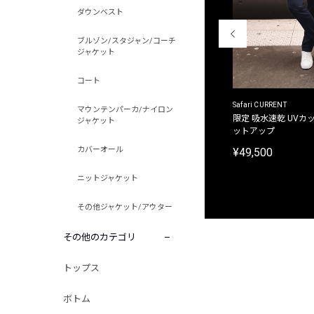
ダウンベスト
ブルゾン/スタジャン/コーチ
ジャケット
コート
ACANTHUS
Safari CURRENT
マウンテンパーカ/ナイロン
別注限定 フード付き チェックシャツジャケット
限定 吸水速乾 UVカッ
ジャケット
ットアップ
¥31,900
カバーオール
¥49,500
ニットジャケット
その他ジャケット/アウター
その他のカテゴリ
トップス
ボトム