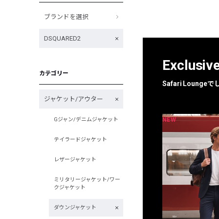
ブランドを選択
DSQUARED2
Exclusiv
カテゴリー
Safari Loun
ジャケット/アウター
NEW
NEW
Gジャン/デニムジャケット
限定
別注
テイラードジャケット
レザージャケット
ミリタリージャケット/ワー
クジャケット
ダウンジャケット