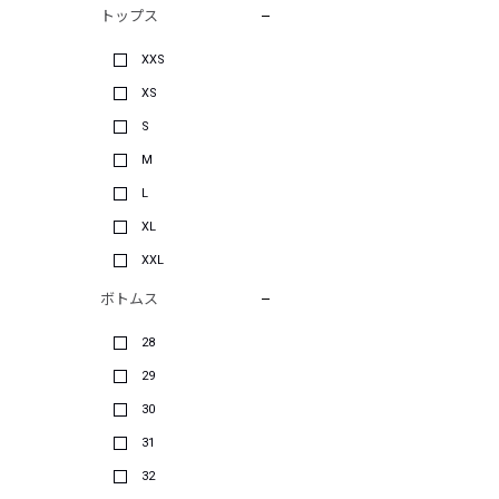
トップス
XXS
XS
S
M
L
XL
XXL
ボトムス
28
29
30
31
32