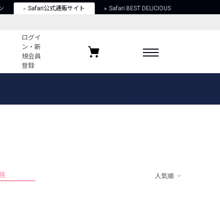
ン
Safari公式通販サイト
Safari BEST DELICIOUS
ログイ
ン・新
規会員
登録
ログイン・新規会員登録
お気に入りアイテム
ガイド
お気に入りブランド
お気に入り記事
最近チェックしたアイテム
格
人気順
ポリシー
関する法律