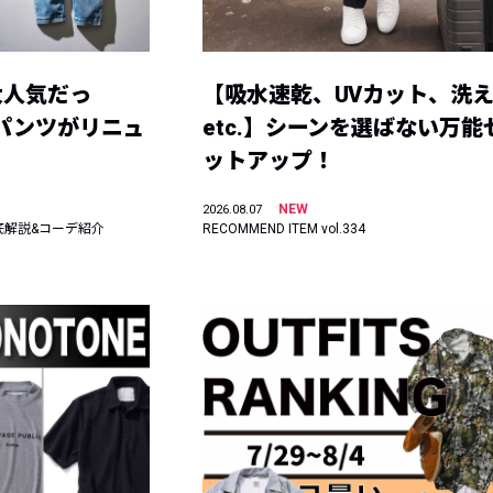
大人気だっ
【吸水速乾、UVカット、洗
ーパンツがリニュ
etc.】シーンを選ばない万能
ットアップ！
NEW
2026.08.07
底解説&コーデ紹介
RECOMMEND ITEM vol.334