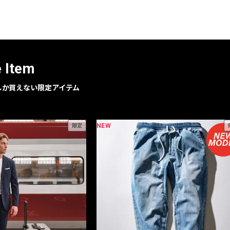
レコメンドアイテム
ピックアップアイテム
フォーカスブランド
セールおすすめアイテム
e Item
人気アイテム TOP 15
geでしか買えない限定アイテム
NEW
限定