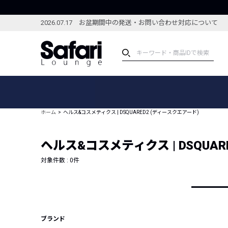
2026.07.17 お盆期間中の発送・お問い合わせ対応について
アイテム
スペシャル
カテゴリーから探す
スペシャルフィーチャ
ホーム
ヘルス&コスメティクス | DSQUARED2 (ディースクエアード)
ブランドから探す
特集記事
絞り込んで探す
ヘルス&コスメティクス | DSQUAR
新着アイテム
コーディネート
編集部のおすすめアイテム
対象件数 :
0
件
編集部のおすすめコー
ランキング
雑誌・カタログ掲載アイテム
セール
ブランド