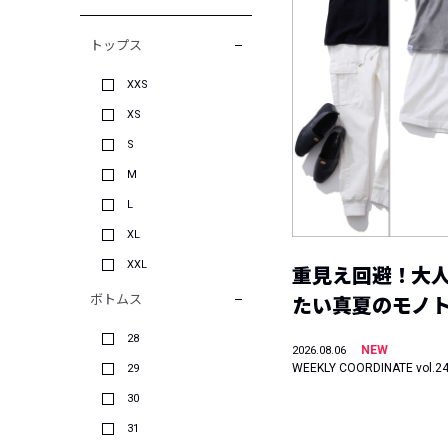
トップス
XXS
XS
S
M
L
XL
XXL
重見え回避！大
ボトムス
たい真夏のモノ
28
NEW
2026.08.06
WEEKLY COORDINATE vol.2
29
30
31