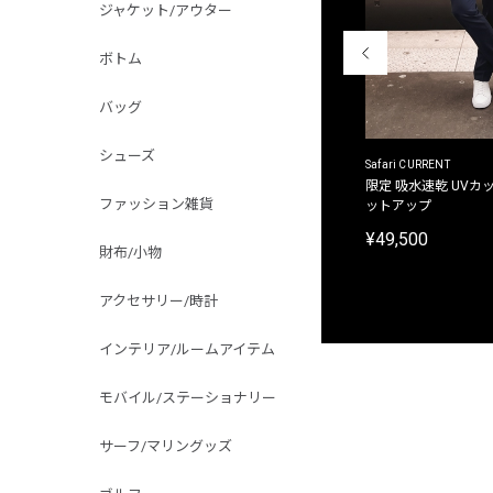
ジャケット/アウター
ボトム
バッグ
シューズ
ACANTHUS
Safari CURRENT
別注限定 フード付き チェックシャツジャケット
限定 吸水速乾 UVカッ
ファッション雑貨
ットアップ
¥31,900
¥49,500
財布/小物
アクセサリー/時計
インテリア/ルームアイテム
モバイル/ステーショナリー
サーフ/マリングッズ