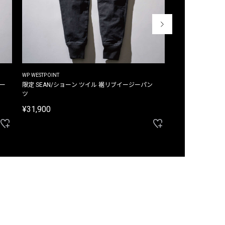
WP WESTPOINT
WP WESTPOINT
ジー
限定 SEAN/ショーン ツイル 裾リブイージーパン
限定 DAVID/デイヴィッド インデ
ツ
イージーパンツ
¥31,900
¥33,000