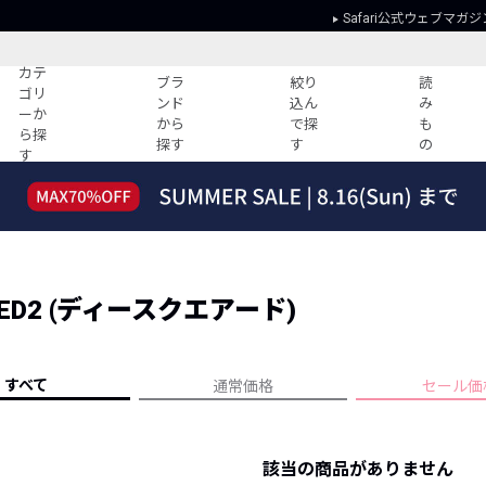
Safari公式ウェブマガジ
カテ
ブラ
絞り
読
ゴリ
ンド
込ん
み
ーか
から
で探
も
ら探
探す
す
の
す
読みもの
ガイド
ー
すべての記事
ショッピング
2026年のイチオシTシャツ！
初めての方
“WP”のイージーパンツを徹底解説&コ
Club Safari
ーデ紹介
ED2 (ディースクエアード)
よくある質問
HOTなコーデ TOP20
会社概要
ディネート
新ブランドご紹介！
会員利用規約
すべて
通常価格
セール価
人気記事ランキング
プライバシー
バイヤーズ レコメンド
特定商取引に
今週の別注アイテム
該当の商品がありません
ウィークリーコーデ