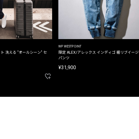
WP WESTPOINT
ト 洗える "オールシーン" セ
限定 ALEX/アレックス インディゴ 裾リブイー
パンツ
¥31,900