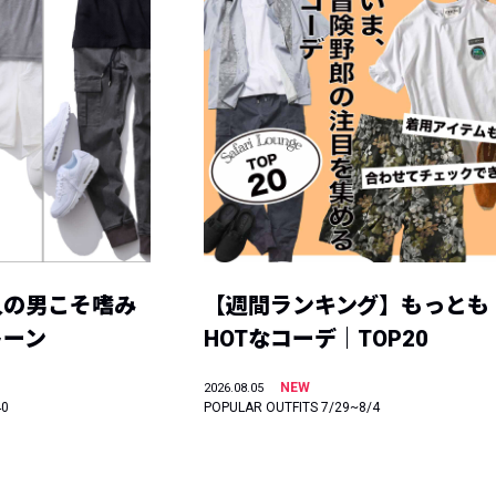
人の男こそ嗜み
【週間ランキング】もっとも
トーン
HOTなコーデ｜TOP20
NEW
2026.08.05
40
POPULAR OUTFITS 7/29~8/4