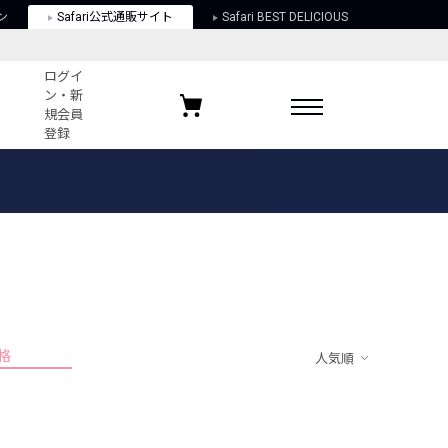
ン
Safari公式通販サイト
Safari BEST DELICIOUS
ログイ
ン・新
規会員
登録
ログイン・新規会員登録
お気に入りアイテム
ガイド
お気に入りブランド
お気に入り記事
最近チェックしたアイテム
格
人気順
ポリシー
関する法律