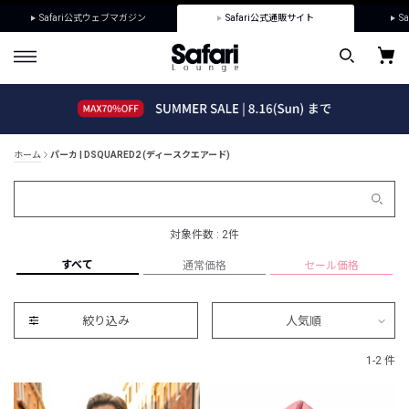
Safari公式ウェブマガジン
Safari公式通販サイト
Sa
ホーム
パーカ | DSQUARED2 (ディースクエアード)
対象件数 : 2件
すべて
通常価格
セール価格
絞り込み
人気順
1-2 件