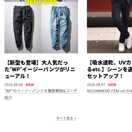
【新型も登場】大人気だっ
【吸水速乾、UV
た”WP”イージーパンツがリニ
るetc.】シーン
ューアル！
セットアップ！
NEW
NEW
2026.08.08
2026.08.07
“WP”のイージーパンツを徹底解説&コーデ
RECOMMEND ITEM vol.33
紹介
すべて見る