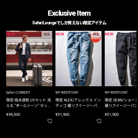
Exclusive Item
Safari Loungeでしか買えない限定アイテム
NEW
NEW
NEW
限定
限定
Safari CURRENT
WP WESTPOINT
WP WESTPOINT
限定 吸水速乾 UVカット 洗
限定 ALEX/アレックス イン
限定 SEAN/ショー
える "オールシーン" セット
ディゴ 裾リブイージーパン
裾リブイージーパン
アップ
ツ
¥49,500
¥31,900
¥31,900