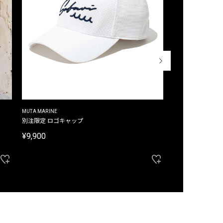
MUTA MARINE
CROSSLEY
ム
別注限定 ロゴキャップ
別注限定 ノースリ
¥9,900
¥8,580
40%OFF