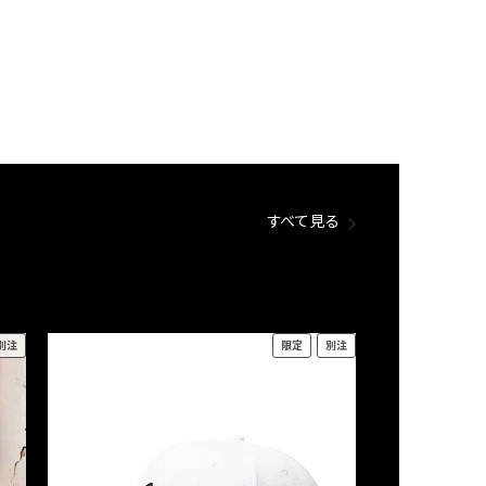
すべて見る
別注
限定
別注