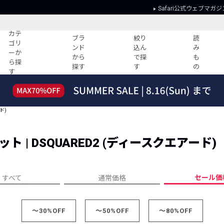
Safari公式ウェブマガジ
カテ
ブラ
絞り
読
ゴリ
ンド
込ん
み
ーか
から
で探
も
ら探
探す
す
の
す
読みもの
ガイド
ー
すべての記事
ショッピング
ド)
2026年のイチオシTシャツ！
初めての方
“WP”のイージーパンツを徹底解説&コ
Club Safari
ーデ紹介
| DSQUARED2 (ディースクエアード)
よくある質問
HOTなコーデ TOP20
会社概要
ディネート
新ブランドご紹介！
会員利用規約
セール価
すべて
通常価格
人気記事ランキング
プライバシー
バイヤーズ レコメンド
特定商取引に
今週の別注アイテム
～30%OFF
～50%OFF
～80%OFF
ウィークリーコーデ