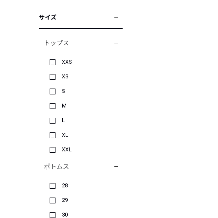
サイズ
トップス
XXS
XS
S
M
L
XL
XXL
ボトムス
28
29
30