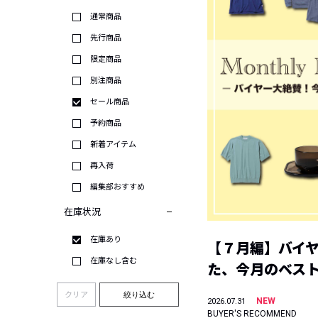
通常商品
先行商品
限定商品
別注商品
セール商品
予約商品
新着アイテム
再入荷
編集部おすすめ
在庫状況
在庫あり
【７月編】バイ
在庫なし含む
た、今月のベス
クリア
絞り込む
NEW
2026.07.31
BUYER'S RECOMMEND