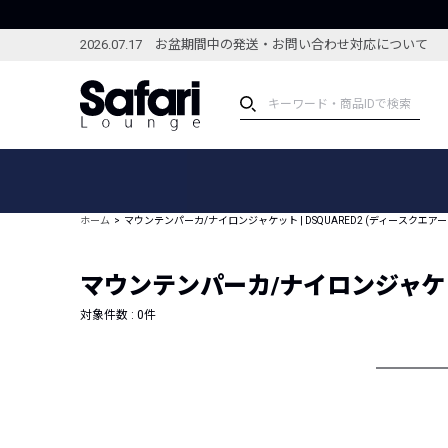
2026.07.17 お盆期間中の発送・お問い合わせ対応について
アイテム
スペシャル
カテゴリーから探す
スペシャルフィーチャ
ホーム
マウンテンパーカ/ナイロンジャケット | DSQUARED2 (ディースクエアー
ブランドから探す
特集記事
絞り込んで探す
マウンテンパーカ/ナイロンジャケット 
新着アイテム
コーディネート
編集部のおすすめアイテム
対象件数 :
0
件
編集部のおすすめコー
ランキング
雑誌・カタログ掲載アイテム
セール