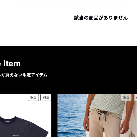
レコメンドアイテム
ピックアップアイテム
該当の商品がありません
フォーカスブランド
セールおすすめアイテム
人気アイテム TOP 15
e Item
geでしか買えない限定アイテム
限定
別注
限定