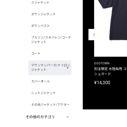
クジャケット
ダウンジャケット
ダウンベスト
ブルゾン/スタジャン/コーチ
ジャケット
コート
THE DUFFER OF ST.GEORGE
DOGTOWN
マウンテンパーカ/ナイロン
別注限定 ピグメントダイ バックプリント サーフ
別注限定 水陸両用 
ジャケット
プリントTシャツ
シュガード
カバーオール
¥9,900
¥14,300
ニットジャケット
その他ジャケット/アウター
その他のカテゴリ