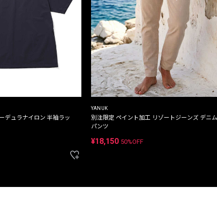
YANUK
コーデュラナイロン 半袖ラッ
別注限定 ペイント加工 リゾートジーンズ デニ
パンツ
¥18,150
50%OFF