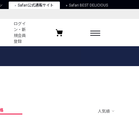
ン
Safari公式通販サイト
Safari BEST DELICIOUS
ログイ
ン・新
規会員
登録
ログイン・新規会員登録
お気に入りアイテム
ガイド
お気に入りブランド
お気に入り記事
最近チェックしたアイテム
格
人気順
ポリシー
関する法律