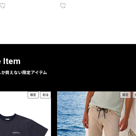
e Item
geでしか買えない限定アイテム
限定
別注
限定