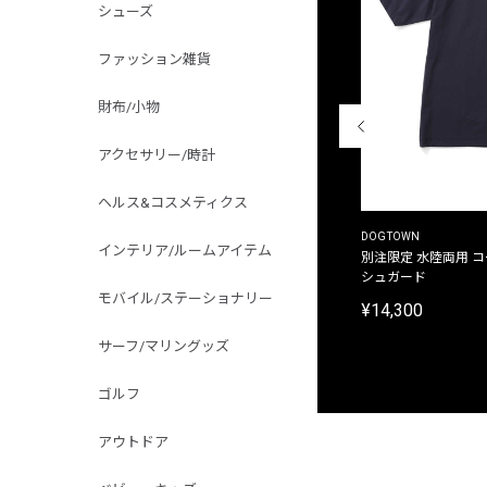
シューズ
ファッション雑貨
財布/小物
アクセサリー/時計
ヘルス&コスメティクス
THE DUFFER OF ST.GEORGE
DOGTOWN
インテリア/ルームアイテム
別注限定 ピグメントダイ バックプリント サーフ
別注限定 水陸両用 
プリントTシャツ
シュガード
モバイル/ステーショナリー
¥9,900
¥14,300
サーフ/マリングッズ
ゴルフ
アウトドア