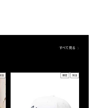
すべて見る
別注
限定
別注