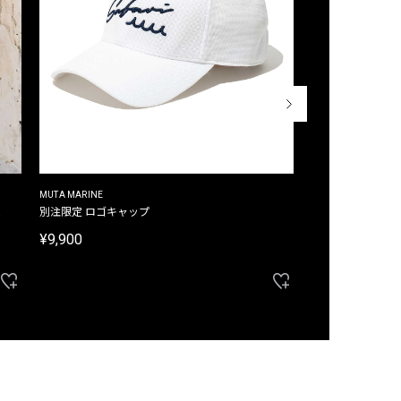
MUTA MARINE
CROSSLEY
ム
別注限定 ロゴキャップ
別注限定 ノースリ
¥9,900
¥8,580
40%OFF