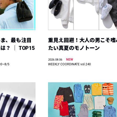
いま、最も注目
重見え回避！大人の男こそ嗜
？ ｜ TOP15
たい真夏のモノトーン
NEW
2026.08.06
30~8/5
WEEKLY COORDINATE vol.240