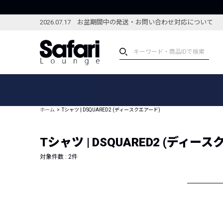
2026.07.17 お盆期間中の発送・お問い合わせ対応について
アイテム
スペシャル
カテゴリーから探す
スペシャルフィーチャ
ホーム
Tシャツ | DSQUARED2 (ディースクエアード)
ブランドから探す
特集記事
絞り込んで探す
Tシャツ | DSQUARED2 (ディー
新着アイテム
コーディネート
編集部のおすすめアイテム
対象件数 :
2
件
編集部のおすすめコー
ランキング
雑誌・カタログ掲載アイテム
セール