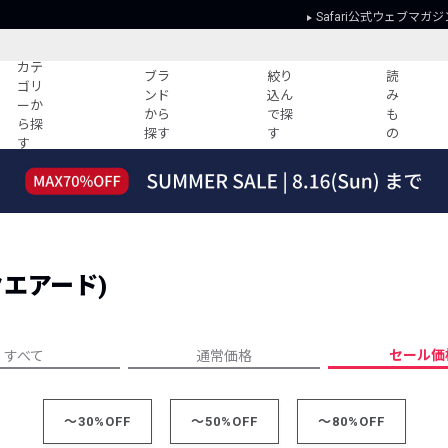
Safari公式ウェブマガジ
カテ
ブラ
絞り
読
ゴリ
ンド
込ん
み
ーか
から
で探
も
ら探
探す
す
の
す
読みもの
ガイド
ー
すべての記事
ショッピング
2026年のイチオシTシャツ！
初めての方
“WP”のイージーパンツを徹底解説&コ
Club Safari
ーデ紹介
スクエアード)
よくある質問
HOTなコーデ TOP20
会社概要
ディネート
新ブランドご紹介！
会員利用規約
セール価
すべて
通常価格
人気記事ランキング
プライバシー
バイヤーズ レコメンド
特定商取引に
今週の別注アイテム
～30%OFF
～50%OFF
～80%OFF
ウィークリーコーデ