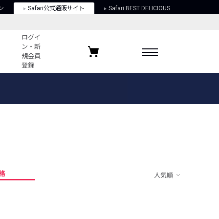
ン
Safari公式通販サイト
Safari BEST DELICIOUS
ログイ
ン・新
規会員
登録
ログイン・新規会員登録
お気に入りアイテム
ガイド
お気に入りブランド
お気に入り記事
最近チェックしたアイテム
格
人気順
ポリシー
関する法律