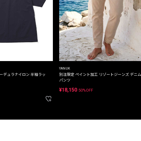
YANUK
コーデュラナイロン 半袖ラッ
別注限定 ペイント加工 リゾートジーンズ デニ
パンツ
¥18,150
50%OFF