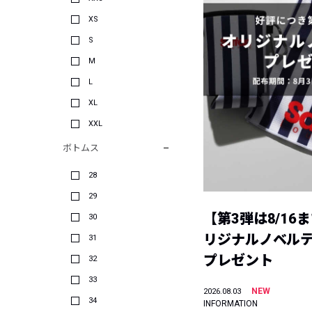
XS
S
M
L
XL
XXL
ボトムス
28
29
【第3弾は8/16
30
リジナルノベル
31
プレゼント
32
33
NEW
2026.08.03
34
INFORMATION