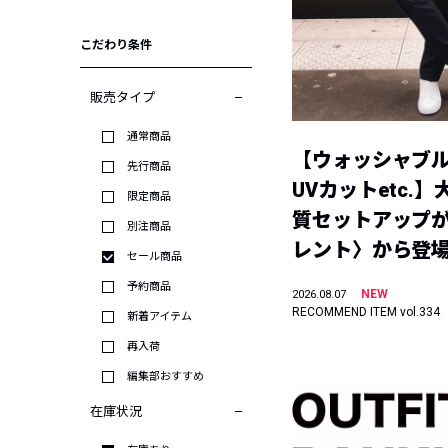
こだわり条件
販売タイプ
通常商品
【ウォッシャブ
先行商品
UVカットetc.
限定商品
質セットアップが
別注商品
レント〉から登
セール商品
予約商品
NEW
2026.08.07
RECOMMEND ITEM vol.334
新着アイテム
再入荷
編集部おすすめ
在庫状況