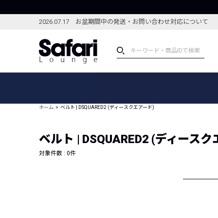
2026.07.17 お盆期間中の発送・お問い合わせ対応について
アイテム
スペシャル
カテゴリーから探す
スペシャルフィーチャ
ホーム
ベルト | DSQUARED2 (ディースクエアード)
ブランドから探す
特集記事
絞り込んで探す
ベルト | DSQUARED2 (ディース
新着アイテム
コーディネート
編集部のおすすめアイテム
対象件数 :
0
件
編集部のおすすめコー
ランキング
雑誌・カタログ掲載アイテム
セール