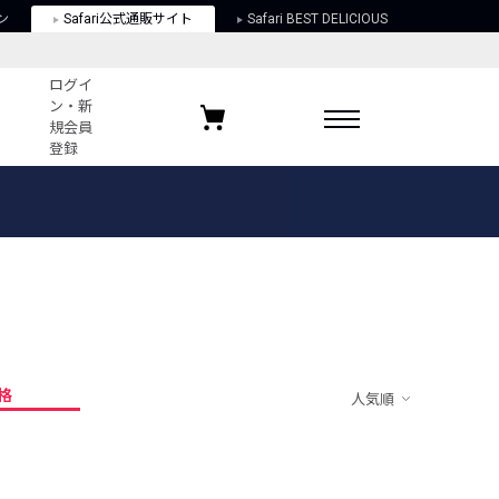
ン
Safari公式通販サイト
Safari BEST DELICIOUS
ログイ
ン・新
規会員
登録
ログイン・新規会員登録
お気に入りアイテム
ガイド
お気に入りブランド
お気に入り記事
最近チェックしたアイテム
格
人気順
ポリシー
関する法律