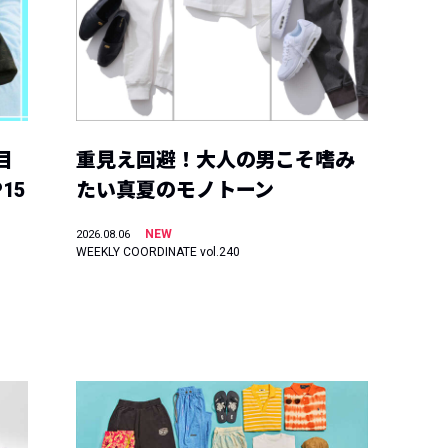
目
重見え回避！大人の男こそ嗜み
15
たい真夏のモノトーン
NEW
2026.08.06
WEEKLY COORDINATE vol.240