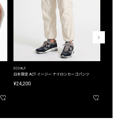
ECOALF
ECOALF
日本限定 ACT イージー ナイロンカーゴパンツ
日本限定 ACTナ
¥24,200
¥22,000