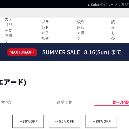
Safari公式ウェブマガジ
カテ
ブラ
絞り
読
ゴリ
ンド
込ん
み
ーか
から
で探
も
ら探
探す
す
の
す
読みもの
ガイド
ー
すべての記事
ショッピング
2026年のイチオシTシャツ！
初めての方
“WP”のイージーパンツを徹底解説&コ
Club Safari
ーデ紹介
クエアード)
よくある質問
HOTなコーデ TOP20
会社概要
ディネート
新ブランドご紹介！
会員利用規約
セール価
すべて
通常価格
人気記事ランキング
プライバシー
バイヤーズ レコメンド
特定商取引に
今週の別注アイテム
～30%OFF
～50%OFF
～80%OFF
ウィークリーコーデ