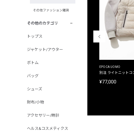
その他ファッション雑貨
その他のカテゴリ
トップス
ジャケット/アウター
ボトム
MALIBUFARM
EPOCA UOMO
別注限定 10oz 裏パイル プリントプルオーバーパ
別注 ライトニットコ
バッグ
ーカ
¥77,000
¥15,180
シューズ
財布/小物
アクセサリー/時計
ヘルス&コスメティクス