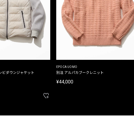
EPOCA UOMO
ンビダウンジャケット
別注 アルパカブークレニット
¥44,000