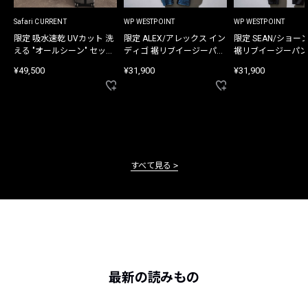
Safari CURRENT
WP WESTPOINT
WP WESTPOINT
限定 吸水速乾 UVカット 洗
限定 ALEX/アレックス イン
限定 SEAN/ショー
える "オールシーン" セット
ディゴ 裾リブイージーパン
裾リブイージーパン
アップ
ツ
¥49,500
¥31,900
¥31,900
すべて見る
最新の読みもの