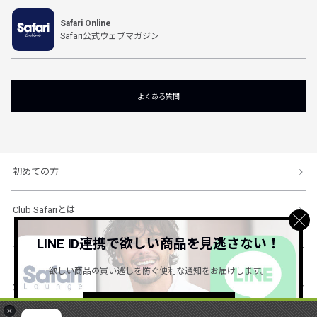
Safari Online
Safari公式ウェブマガジン
よくある質問
初めての方
Club Safariとは
LINE ID連携で欲しい商品を見逃さない！
ショッピングガイド
欲しい商品の買い逃しを防ぐ便利な通知をお届けします。
会社概要・規約
詳しくはこちら ＞
×