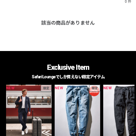
0 件
該当の商品がありません
Exclusive Item
Safari Loungeでしか買えない限定アイテム
NEW
NEW
NEW
限定
限定