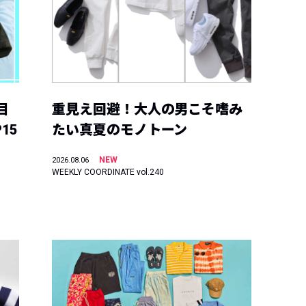
目
重見え回避！大人の男こそ嗜み
15
たい真夏のモノトーン
NEW
2026.08.06
WEEKLY COORDINATE vol.240