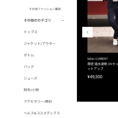
その他ファッション雑貨
その他のカテゴリ
トップス
ジャケット/アウター
ボトム
ACANTHUS
Safari CURRENT
別注限定 フード付き チェックシャツジャケット
限定 吸水速乾 UVカッ
バッグ
ットアップ
¥31,900
¥49,500
シューズ
財布/小物
アクセサリー/時計
ヘルス&コスメティクス