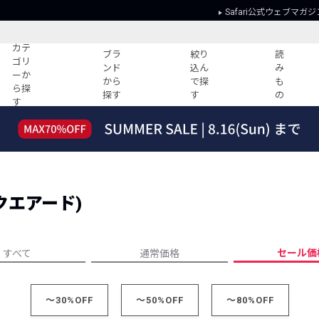
Safari公式ウェブマガジ
カテ
ブラ
絞り
読
ゴリ
ンド
込ん
み
ーか
から
で探
も
ら探
探す
す
の
す
読みもの
ガイド
ー
すべての記事
ショッピング
2026年のイチオシTシャツ！
初めての方
“WP”のイージーパンツを徹底解説&コ
Club Safari
ーデ紹介
スクエアード)
よくある質問
HOTなコーデ TOP20
会社概要
ディネート
新ブランドご紹介！
会員利用規約
セール価
すべて
通常価格
人気記事ランキング
プライバシー
バイヤーズ レコメンド
特定商取引に
今週の別注アイテム
～30%OFF
～50%OFF
～80%OFF
ウィークリーコーデ