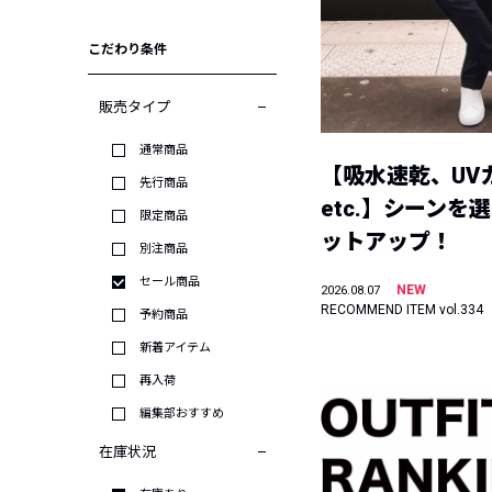
こだわり条件
販売タイプ
通常商品
【吸水速乾、UV
先行商品
etc.】シーンを
限定商品
ットアップ！
別注商品
セール商品
NEW
2026.08.07
RECOMMEND ITEM vol.334
予約商品
新着アイテム
再入荷
編集部おすすめ
在庫状況