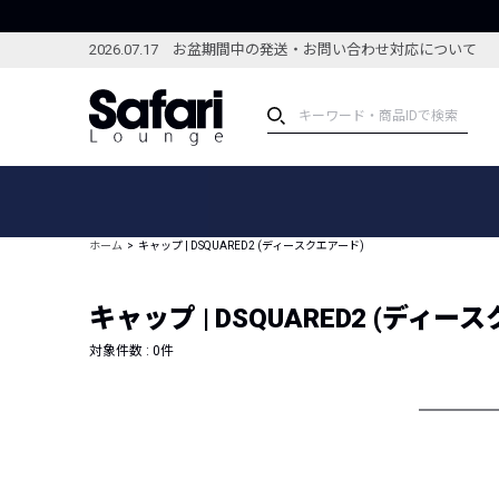
2026.07.17 お盆期間中の発送・お問い合わせ対応について
アイテム
スペシャル
カテゴリーから探す
スペシャルフィーチャ
ホーム
キャップ | DSQUARED2 (ディースクエアード)
ブランドから探す
特集記事
絞り込んで探す
キャップ | DSQUARED2 (ディー
新着アイテム
コーディネート
編集部のおすすめアイテム
対象件数 :
0
件
編集部のおすすめコー
ランキング
雑誌・カタログ掲載アイテム
セール