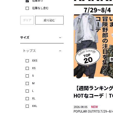
在庫あり
在庫なし含む
クリア
絞り込む
サイズ
トップス
XXS
XS
S
M
【週間ランキン
L
HOTなコーデ｜TO
XL
XXL
NEW
2026.08.05
POPULAR OUTFITS 7/29~8/