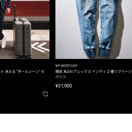
WP WESTPOINT
ト 洗える "オールシーン" セ
限定 ALEX/アレックス インディゴ 裾リブイー
パンツ
¥31,900