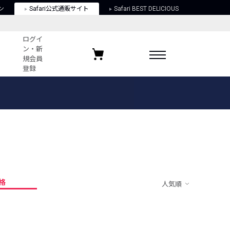
ン
Safari公式通販サイト
Safari BEST DELICIOUS
ログイ
ン・新
規会員
登録
ログイン・新規会員登録
お気に入りアイテム
ガイド
お気に入りブランド
お気に入り記事
最近チェックしたアイテム
格
人気順
ポリシー
関する法律