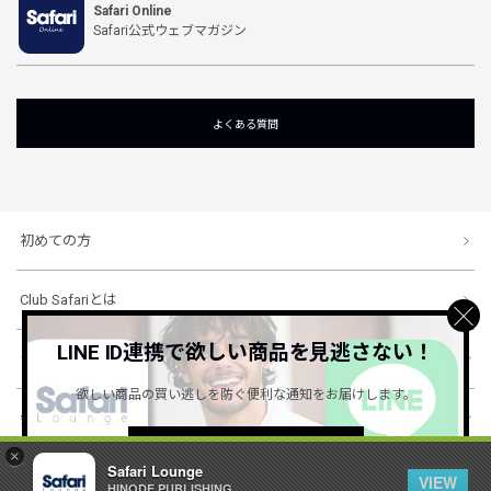
Safari Online
Safari公式ウェブマガジン
よくある質問
初めての方
Club Safariとは
LINE ID連携で欲しい商品を見逃さない！
ショッピングガイド
欲しい商品の買い逃しを防ぐ便利な通知をお届けします。
会社概要・規約
詳しくはこちら ＞
×
Safari Lounge
VIEW
HINODE PUBLISHING ..
© 1996-2026 HINODE PUBLISHING co., ltd. All Rights Reserved.