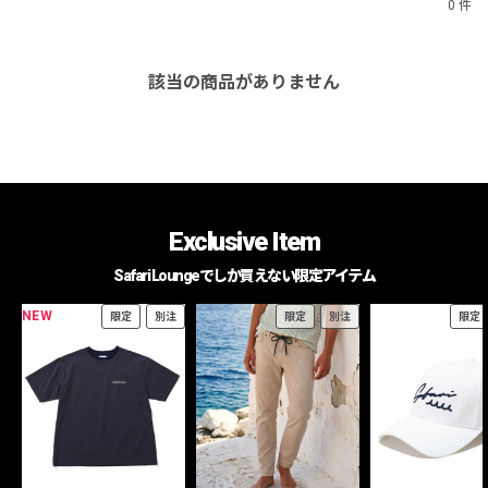
0 件
該当の商品がありません
Exclusive Item
Safari Loungeでしか買えない限定アイテム
NEW
限定
別注
限定
別注
限定