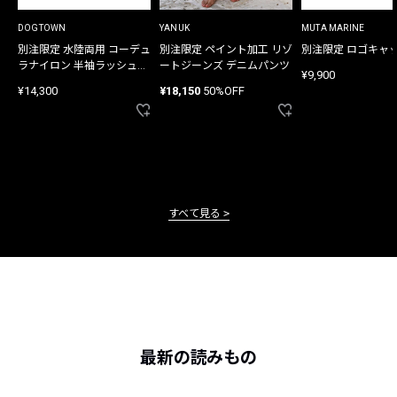
DOGTOWN
YANUK
MUTA MARINE
別注限定 水陸両用 コーデュ
別注限定 ペイント加工 リゾ
別注限定 ロゴキャ
ラナイロン 半袖ラッシュガ
ートジーンズ デニムパンツ
¥9,900
ード
¥14,300
¥18,150
50%OFF
すべて見る
最新の読みもの