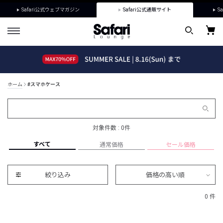
Safari公式ウェブマガジン
Safari公式通販サイト
Sa
ホーム
#スマホケース
対象件数 : 0件
すべて
通常価格
セール価格
絞り込み
価格の高い順
0 件