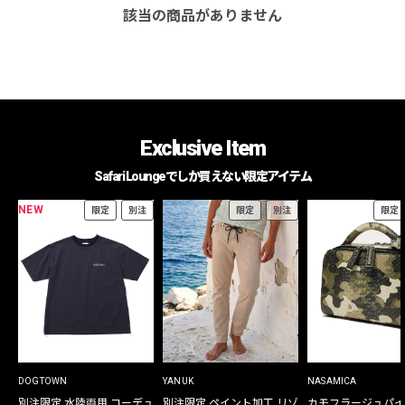
該当の商品がありません
Exclusive Item
Safari Loungeでしか買えない限定アイテム
NEW
限定
別注
限定
別注
限定
DOGTOWN
YANUK
NASAMICA
別注限定 水陸両用 コーデュ
別注限定 ペイント加工 リゾ
カモフラージュパイ