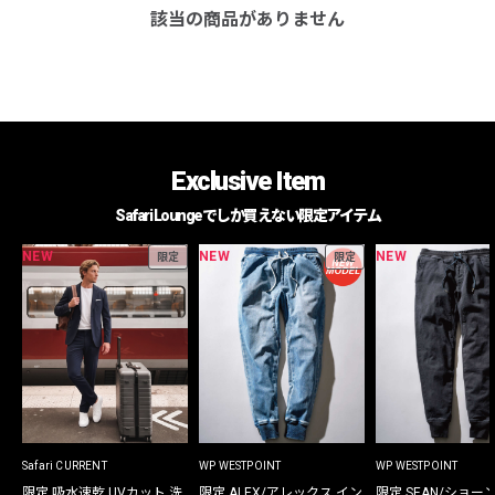
該当の商品がありません
Exclusive Item
Safari Loungeでしか買えない限定アイテム
NEW
NEW
NEW
限定
限定
Safari CURRENT
WP WESTPOINT
WP WESTPOINT
限定 吸水速乾 UVカット 洗
限定 ALEX/アレックス イン
限定 SEAN/ショー