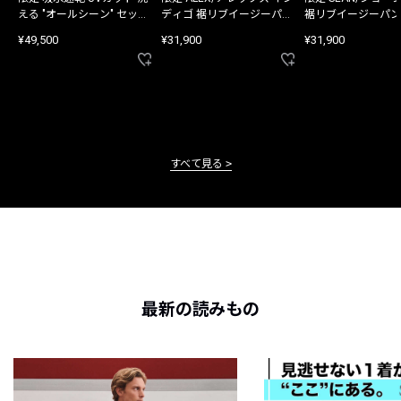
える "オールシーン" セット
ディゴ 裾リブイージーパン
裾リブイージーパン
アップ
ツ
¥49,500
¥31,900
¥31,900
すべて見る
最新の読みもの