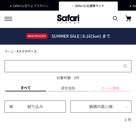
Safari公式ウェブマガジン
Safari公式通販サイト
Sa
ホーム
#スマホケース
対象件数 : 0件
すべて
通常価格
セール価格
絞り込み
価格の高い順
0 件