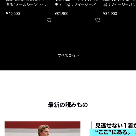
える "オールシーン" セット
ディゴ 裾リブイージーパン
裾リブイージーパン
アップ
ツ
¥49,500
¥31,900
¥31,900
すべて見る
最新の読みもの