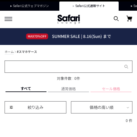
Safari公式ウェブマガジン
Safari公式通販サイト
Sa
ホーム
#スマホケース
対象件数 : 0件
すべて
通常価格
セール価格
絞り込み
価格の高い順
0 件