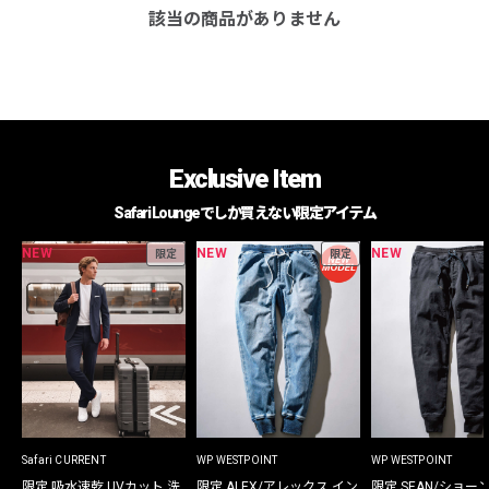
該当の商品がありません
Exclusive Item
Safari Loungeでしか買えない限定アイテム
NEW
NEW
NEW
限定
限定
Safari CURRENT
WP WESTPOINT
WP WESTPOINT
限定 吸水速乾 UVカット 洗
限定 ALEX/アレックス イン
限定 SEAN/ショー