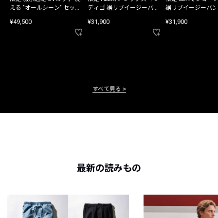
える "オールシーン" セット
ディゴ 裾リブイージーパン
裾リブイージーパン
アップ
ツ
¥49,500
¥31,900
¥31,900
すべて見る
最新の読みもの