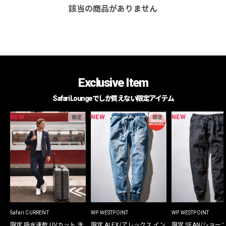
該当の商品がありません
Exclusive Item
Safari Loungeでしか買えない限定アイテム
NEW
NEW
NEW
限定
限定
Safari CURRENT
WP WESTPOINT
WP WESTPOINT
限定 吸水速乾 UVカット 洗
限定 ALEX/アレックス イン
限定 SEAN/ショー