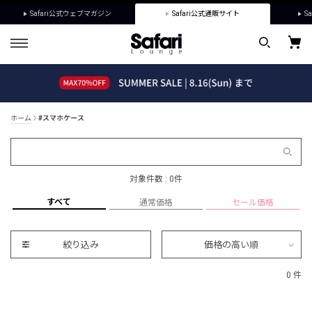
Safari公式ウェブマガジン
Safari公式通販サイト
Sa
ホーム
#スマホケース
対象件数 : 0件
すべて
通常価格
セール価格
絞り込み
価格の高い順
0 件