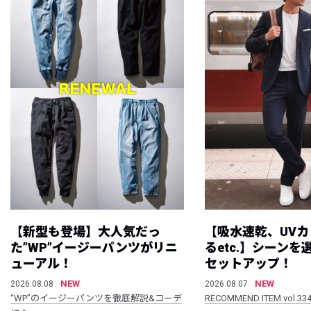
【新型も登場】大人気だっ
【吸水速乾、UV
た”WP”イージーパンツがリニ
るetc.】シーン
ューアル！
セットアップ！
NEW
NEW
2026.08.08
2026.08.07
“WP”のイージーパンツを徹底解説&コーデ
RECOMMEND ITEM vol.33