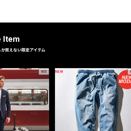
レコメンドアイテム
ピックアップアイテム
フォーカスブランド
セールおすすめアイテム
e Item
人気アイテム TOP 15
geでしか買えない限定アイテム
NEW
限定