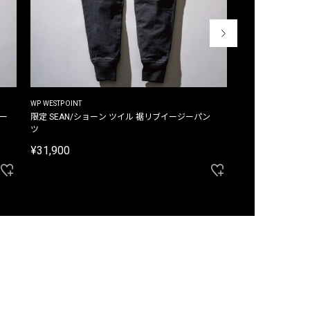
WP WESTPOINT
WP WESTPOINT
ジー
限定 SEAN/ショーン ツイル 裾リブイージーパン
限定 DAVID/デイヴィッド インデ
ツ
イージーパンツ
¥31,900
¥33,000