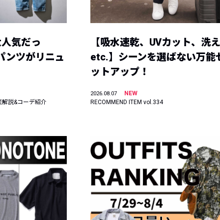
大人気だっ
【吸水速乾、UVカット、洗
ーパンツがリニュ
etc.】シーンを選ばない万能
ットアップ！
NEW
2026.08.07
底解説&コーデ紹介
RECOMMEND ITEM vol.334