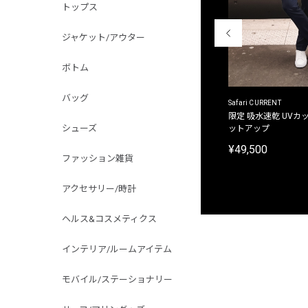
トップス
ジャケット/アウター
ボトム
バッグ
ACANTHUS
Safari CURRENT
別注限定 フード付き チェックシャツジャケット
限定 吸水速乾 UVカッ
シューズ
ットアップ
¥31,900
¥49,500
ファッション雑貨
アクセサリー/時計
ヘルス&コスメティクス
インテリア/ルームアイテム
モバイル/ステーショナリー