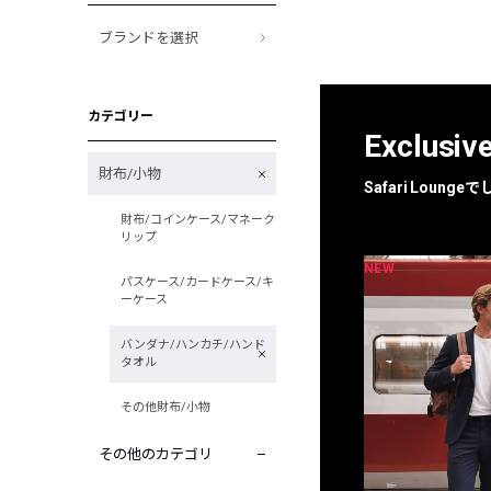
ブランドを選択
カテゴリー
Exclusiv
財布/小物
Safari Loun
財布/コインケース/マネーク
リップ
NEW
NEW
限定
別注
パスケース/カードケース/キ
ーケース
バンダナ/ハンカチ/ハンド
タオル
その他財布/小物
その他のカテゴリ