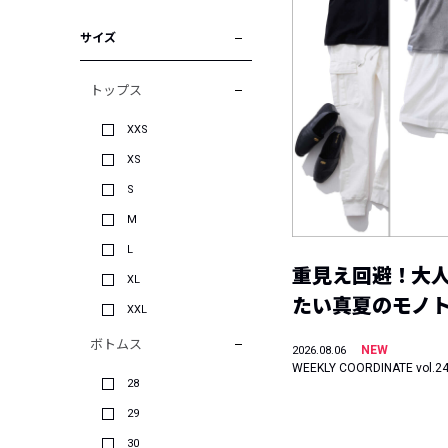
サイズ
トップス
XXS
XS
S
M
L
重見え回避！大
XL
たい真夏のモノ
XXL
ボトムス
NEW
2026.08.06
WEEKLY COORDINATE vol.2
28
29
30