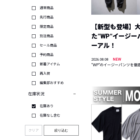
通常商品
先行商品
【新型も登場】
限定商品
た”WP”イージ
別注商品
ーアル！
セール商品
予約商品
NEW
2026.08.08
新着アイテム
“WP”のイージーパンツを徹
再入荷
編集部おすすめ
在庫状況
在庫あり
在庫なし含む
クリア
絞り込む