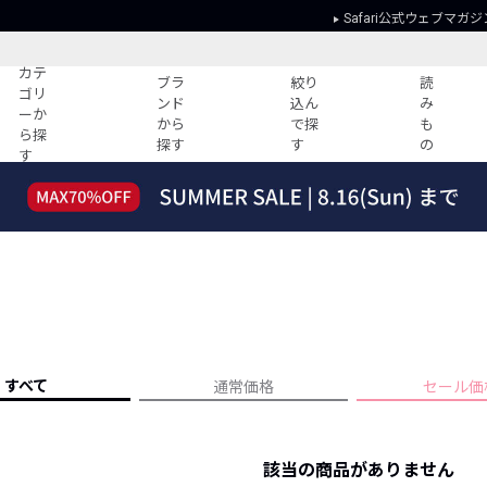
Safari公式ウェブマガジ
カテ
ブラ
絞り
読
ゴリ
ンド
込ん
み
ーか
から
で探
も
ら探
探す
す
の
す
読みもの
ガイド
ー
すべての記事
ショッピング
2026年のイチオシTシャツ！
初めての方
“WP”のイージーパンツを徹底解説&コ
Club Safari
ーデ紹介
よくある質問
HOTなコーデ TOP20
会社概要
ディネート
新ブランドご紹介！
会員利用規約
すべて
通常価格
セール価
人気記事ランキング
プライバシー
バイヤーズ レコメンド
特定商取引に
今週の別注アイテム
該当の商品がありません
ウィークリーコーデ