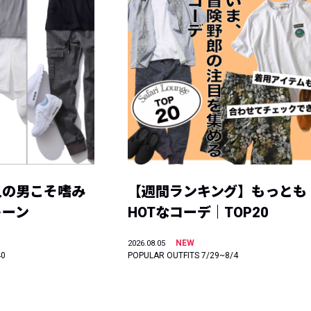
人の男こそ嗜み
【週間ランキング】もっとも
トーン
HOTなコーデ｜TOP20
NEW
2026.08.05
40
POPULAR OUTFITS 7/29~8/4