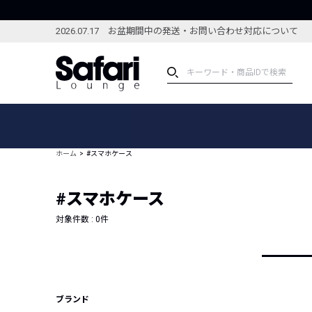
2026.07.17 お盆期間中の発送・お問い合わせ対応について
アイテム
スペシャル
カテゴリーから探す
スペシャルフィーチャ
ホーム
#スマホケース
ブランドから探す
特集記事
絞り込んで探す
#スマホケース
新着アイテム
コーディネート
編集部のおすすめアイテム
対象件数 :
0
件
編集部のおすすめコー
ランキング
雑誌・カタログ掲載アイテム
セール
ブランド