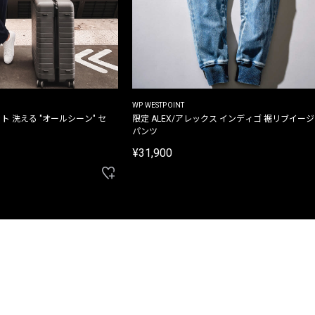
WP WESTPOINT
ト 洗える "オールシーン" セ
限定 ALEX/アレックス インディゴ 裾リブイー
パンツ
¥31,900