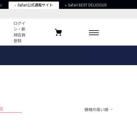
ン
Safari公式通販サイト
Safari BEST DELICIOUS
ログイ
ン・新
規会員
登録
ログイン・新規会員登録
お気に入りアイテム
ガイド
お気に入りブランド
お気に入り記事
最近チェックしたアイテム
格
価格の高い順
ポリシー
関する法律