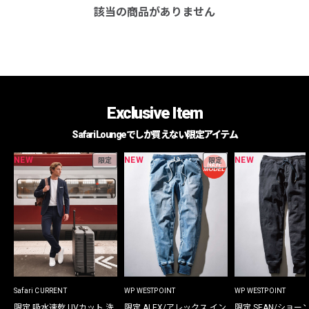
該当の商品がありません
Exclusive Item
Safari Loungeでしか買えない限定アイテム
NEW
NEW
NEW
限定
限定
Safari CURRENT
WP WESTPOINT
WP WESTPOINT
限定 吸水速乾 UVカット 洗
限定 ALEX/アレックス イン
限定 SEAN/ショー