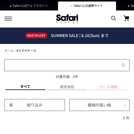
Safari公式ウェブマガジン
Safari公式通販サイト
Sa
ホーム
#スマホケース
対象件数 : 0件
すべて
通常価格
セール価格
絞り込み
価格の高い順
0 件