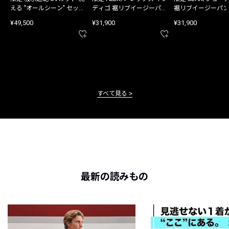
える "オールシーン" セット
ディゴ 裾リブイージーパン
裾リブイージーパン
アップ
ツ
¥49,500
¥31,900
¥31,900
すべて見る
最新の読みもの