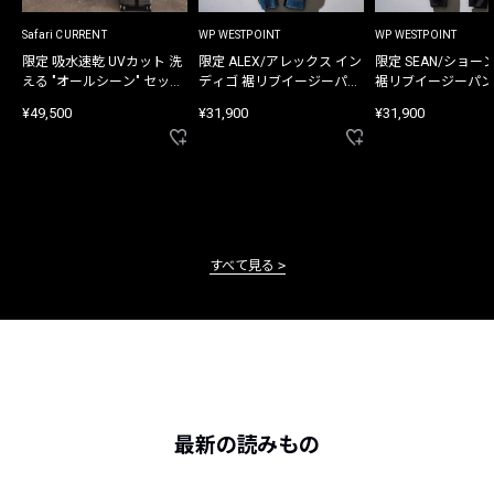
Safari CURRENT
WP WESTPOINT
WP WESTPOINT
限定 吸水速乾 UVカット 洗
限定 ALEX/アレックス イン
限定 SEAN/ショー
える "オールシーン" セット
ディゴ 裾リブイージーパン
裾リブイージーパン
アップ
ツ
¥49,500
¥31,900
¥31,900
すべて見る
最新の読みもの