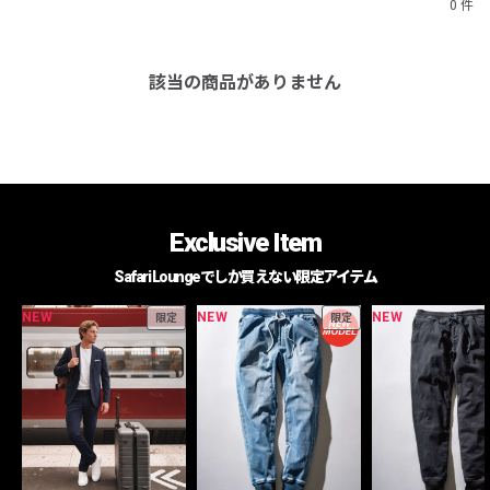
0 件
該当の商品がありません
Exclusive Item
Safari Loungeでしか買えない限定アイテム
NEW
NEW
NEW
限定
限定