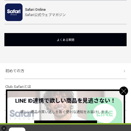
Safari Online
Safari公式ウェブマガジン
よくある質問
初めての方
Club Safariとは
LINE ID連携で欲しい商品を見逃さない！
ショッピングガイド
欲しい商品の買い逃しを防ぐ便利な通知をお届けします。
会社概要・規約
詳しくはこちら ＞
×