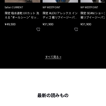
Safari CURRENT
WP WESTPOINT
WP WESTPOINT
限定 吸水速乾 UVカット 洗
限定 ALEX/アレックス イン
限定 SEAN/ショー
える "オールシーン" セット
ディゴ 裾リブイージーパン
裾リブイージーパン
アップ
ツ
¥49,500
¥31,900
¥31,900
すべて見る
最新の読みもの