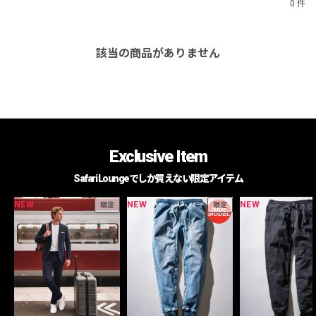
0 件
該当の商品がありません
Exclusive Item
Safari Loungeでしか買えない限定アイテム
NEW
NEW
NEW
限定
限定