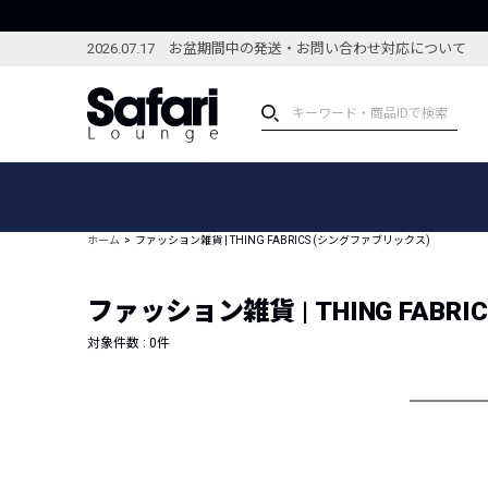
2026.07.17 お盆期間中の発送・お問い合わせ対応について
アイテム
スペシャル
カテゴリーから探す
スペシャルフィーチャ
ホーム
ファッション雑貨 | THING FABRICS (シングファブリックス)
ブランドから探す
特集記事
絞り込んで探す
ファッション雑貨 | THING FABR
新着アイテム
コーディネート
編集部のおすすめアイテム
対象件数 :
0
件
編集部のおすすめコー
ランキング
雑誌・カタログ掲載アイテム
セール