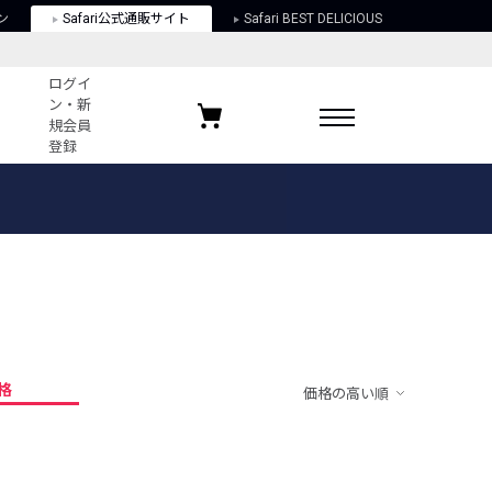
ン
Safari公式通販サイト
Safari BEST DELICIOUS
ログイ
ン・新
規会員
登録
ログイン・新規会員登録
お気に入りアイテム
ガイド
お気に入りブランド
お気に入り記事
最近チェックしたアイテム
格
価格の高い順
ポリシー
関する法律