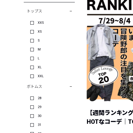
トップス
XXS
XS
S
M
L
XL
XXL
ボトムス
28
29
【週間ランキン
30
HOTなコーデ｜TO
31