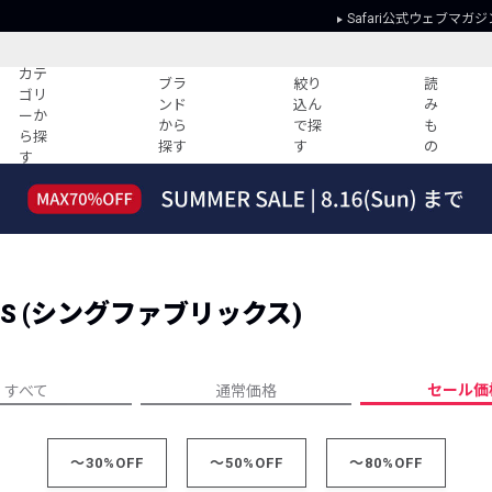
Safari公式ウェブマガジ
カテ
ブラ
絞り
読
ゴリ
ンド
込ん
み
ーか
から
で探
も
ら探
探す
す
の
す
読みもの
ガイド
ー
すべての記事
ショッピング
2026年のイチオシTシャツ！
初めての方
“WP”のイージーパンツを徹底解説&コ
Club Safari
ーデ紹介
ICS (シングファブリックス)
よくある質問
HOTなコーデ TOP20
会社概要
ディネート
新ブランドご紹介！
会員利用規約
セール価
すべて
通常価格
人気記事ランキング
プライバシー
バイヤーズ レコメンド
特定商取引に
今週の別注アイテム
～30%OFF
～50%OFF
～80%OFF
ウィークリーコーデ