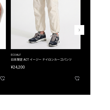
ECOALF
ECOALF
日本限定 ACT イージー ナイロンカーゴパンツ
日本限定 ACTナ
¥24,200
¥22,000