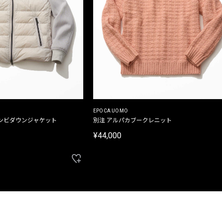
EPOCA UOMO
ンビダウンジャケット
別注 アルパカブークレニット
¥44,000