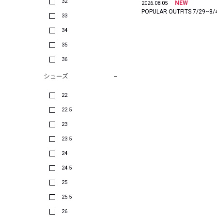
32
NEW
2026.08.05
POPULAR OUTFITS 7/29~8/
33
34
35
36
シューズ
22
22.5
23
23.5
24
24.5
25
25.5
26