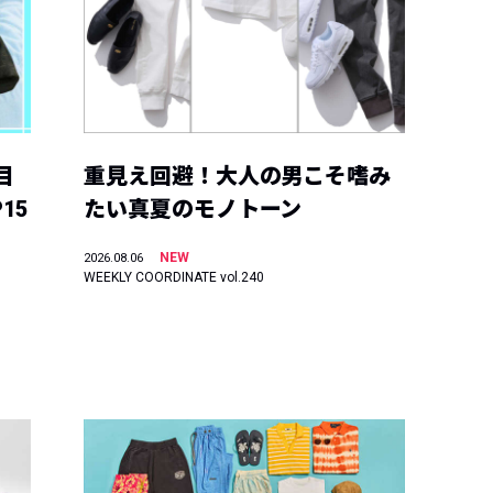
目
重見え回避！大人の男こそ嗜み
15
たい真夏のモノトーン
NEW
2026.08.06
WEEKLY COORDINATE vol.240