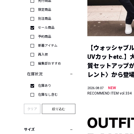
先行商品
限定商品
別注商品
セール商品
予約商品
新着アイテム
【ウォッシャブ
再入荷
UVカットetc.
編集部おすすめ
質セットアップが
レント〉から登
在庫状況
在庫あり
NEW
2026.08.07
RECOMMEND ITEM vol.334
在庫なし含む
クリア
絞り込む
サイズ