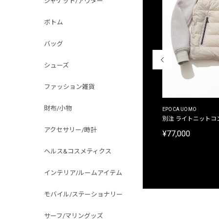
ジャケット/アウター
ボトム
バッグ
シューズ
ファッション雑貨
財布/小物
MALIBUFARM
EPOCA UOMO
別注限定 10oz 裏パイル プリントプルオーバーパ
別注 ライトニットコ
ーカ
アクセサリー/時計
¥77,000
¥15,180
ヘルス&コスメティクス
インテリア/ルームアイテム
モバイル/ステーショナリー
サーフ/マリングッズ