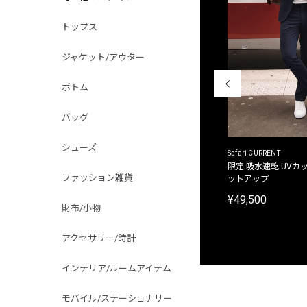
トップス
ジャケット/アウター
ボトム
バッグ
シューズ
ACANTHUS
Safari CURRENT
別注限定 フード付き チェックシャツジャケット
限定 吸水速乾 UVカッ
ファッション雑貨
ットアップ
¥31,900
¥49,500
財布/小物
アクセサリー/時計
インテリア/ルームアイテム
モバイル/ステーショナリー