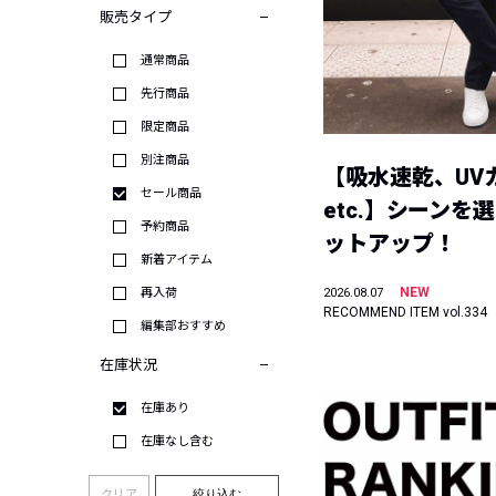
販売タイプ
通常商品
先行商品
限定商品
別注商品
【吸水速乾、UV
セール商品
etc.】シーンを
予約商品
ットアップ！
新着アイテム
NEW
再入荷
2026.08.07
RECOMMEND ITEM vol.334
編集部おすすめ
在庫状況
在庫あり
在庫なし含む
クリア
絞り込む