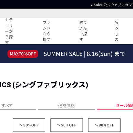
Safari公式ウェブマガジ
カテ
ブラ
絞り
読
ゴリ
ンド
込ん
み
ーか
から
で探
も
ら探
探す
す
の
す
読みもの
ガイド
ー
すべての記事
ショッピング
2026年のイチオシTシャツ！
初めての方
“WP”のイージーパンツを徹底解説&コ
Club Safari
ーデ紹介
RICS (シングファブリックス)
よくある質問
HOTなコーデ TOP20
会社概要
ディネート
新ブランドご紹介！
会員利用規約
セール価
すべて
通常価格
人気記事ランキング
プライバシー
バイヤーズ レコメンド
特定商取引に
今週の別注アイテム
～30%OFF
～50%OFF
～80%OFF
ウィークリーコーデ