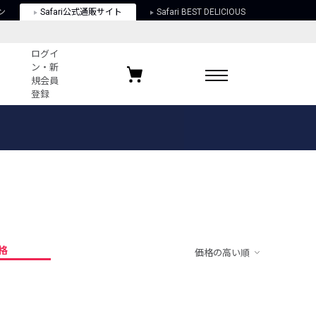
ン
Safari公式通販サイト
Safari BEST DELICIOUS
ログイ
ン・新
規会員
登録
ログイン・新規会員登録
お気に入りアイテム
ガイド
お気に入りブランド
お気に入り記事
最近チェックしたアイテム
格
価格の高い順
ポリシー
関する法律