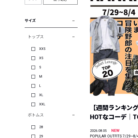
サイズ
トップス
XXS
XS
S
M
L
XL
XXL
【週間ランキン
ボトムス
HOTなコーデ｜TO
28
NEW
2026.08.05
POPULAR OUTFITS 7/29~8/
29