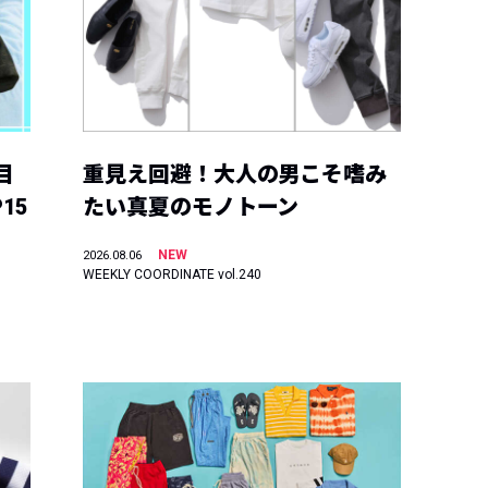
目
重見え回避！大人の男こそ嗜み
15
たい真夏のモノトーン
NEW
2026.08.06
WEEKLY COORDINATE vol.240