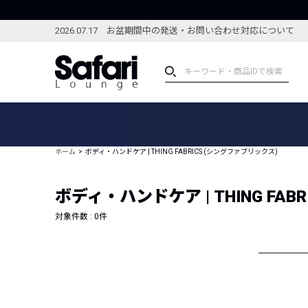
2026.07.17 お盆期間中の発送・お問い合わせ対応について
アイテム
スペシャル
カテゴリーから探す
スペシャルフィーチャ
ホーム
ボディ・ハンドケア | THING FABRICS (シングファブリックス)
ブランドから探す
特集記事
絞り込んで探す
ボディ・ハンドケア | THING FAB
新着アイテム
コーディネート
編集部のおすすめアイテム
対象件数 :
0
件
編集部のおすすめコー
ランキング
雑誌・カタログ掲載アイテム
セール