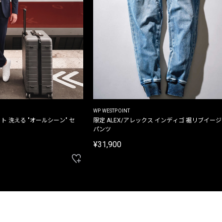
WP WESTPOINT
ト 洗える "オールシーン" セ
限定 ALEX/アレックス インディゴ 裾リブイー
パンツ
¥31,900