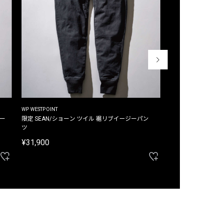
WP WESTPOINT
WP WESTPOINT
ジー
限定 SEAN/ショーン ツイル 裾リブイージーパン
限定 DAVID/デイヴィッド インデ
ツ
イージーパンツ
¥31,900
¥33,000