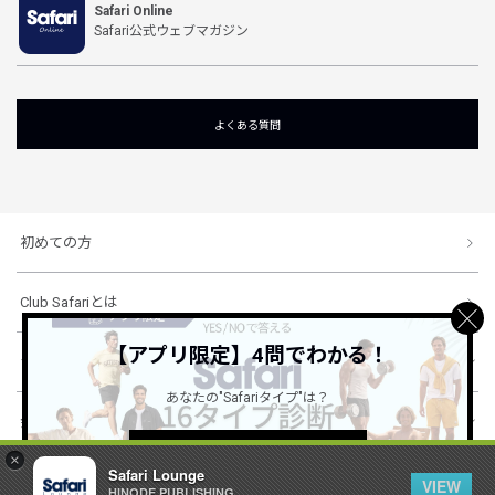
Safari Online
Safari公式ウェブマガジン
よくある質問
初めての方
Club Safariとは
【アプリ限定】4問でわかる！
ショッピングガイド
あなたの"Safariタイプ"は？
会社概要・規約
詳しくはこちら ＞
×
Safari Lounge
VIEW
HINODE PUBLISHING ..
© 1996-2026 HINODE PUBLISHING co., ltd. All Rights Reserved.