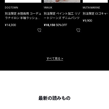
DOGTOWN
YANUK
MUTA MARINE
別注限定 水陸両用 コーデュ
別注限定 ペイント加工 リゾ
別注限定 ロゴキャ
ラナイロン 半袖ラッシュガ
ートジーンズ デニムパンツ
¥9,900
ード
¥14,300
¥18,150
50%OFF
すべて見る
最新の読みもの