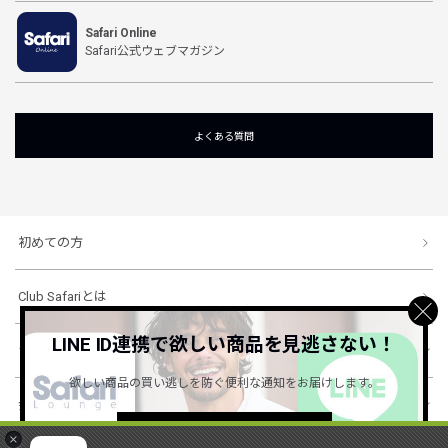
Safari Online
Safari公式ウェブマガジン
よくある質問
初めての方
Club Safariとは
LINE ID連携で欲しい商品を見逃さない！
ショッピングガイド
欲しい商品の買い逃しを防ぐ便利な通知をお届けします。
会社概要・規約
詳しくはこちら ＞
×