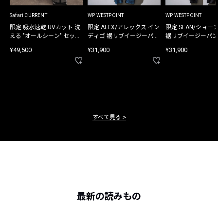
Safari CURRENT
WP WESTPOINT
WP WESTPOINT
限定 吸水速乾 UVカット 洗
限定 ALEX/アレックス イン
限定 SEAN/ショー
える "オールシーン" セット
ディゴ 裾リブイージーパン
裾リブイージーパン
アップ
ツ
¥49,500
¥31,900
¥31,900
すべて見る
最新の読みもの