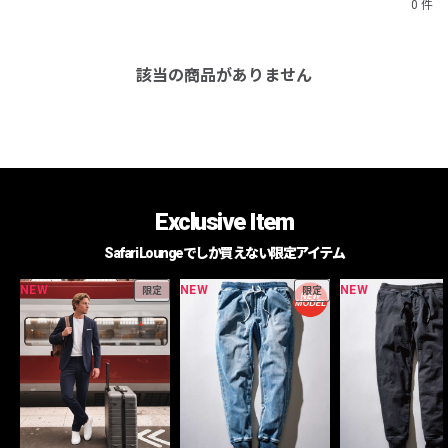
0 件
該当の商品がありません
Exclusive Item
Safari Loungeでしか買えない限定アイテム
NEW
NEW
NEW
限定
限定