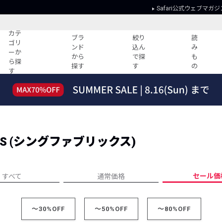
Safari公式ウェブマガジ
カテ
ブラ
絞り
読
ゴリ
ンド
込ん
み
ーか
から
で探
も
ら探
探す
す
の
す
読みもの
ガイド
ー
すべての記事
ショッピング
2026年のイチオシTシャツ！
初めての方
“WP”のイージーパンツを徹底解説&コ
Club Safari
ーデ紹介
ICS (シングファブリックス)
よくある質問
HOTなコーデ TOP20
会社概要
ディネート
新ブランドご紹介！
会員利用規約
セール価
すべて
通常価格
人気記事ランキング
プライバシー
バイヤーズ レコメンド
特定商取引に
今週の別注アイテム
～30%OFF
～50%OFF
～80%OFF
ウィークリーコーデ