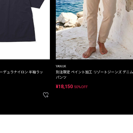
YANUK
コーデュラナイロン 半袖ラッ
別注限定 ペイント加工 リゾートジーンズ デニ
パンツ
¥18,150
50%OFF