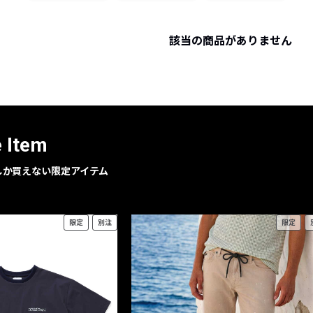
レコメンドアイテム
ピックアップアイテム
該当の商品がありません
フォーカスブランド
セールおすすめアイテム
人気アイテム TOP 15
e Item
geでしか買えない限定アイテム
限定
別注
限定