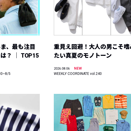
いま、最も注目
重見え回避！大人の男こそ嗜
？ ｜ TOP15
たい真夏のモノトーン
NEW
2026.08.06
30~8/5
WEEKLY COORDINATE vol.240