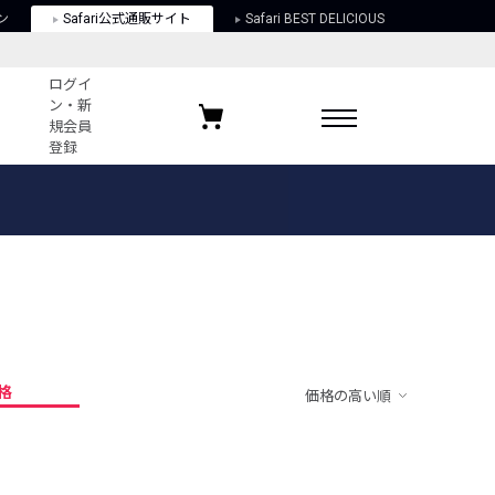
ン
Safari公式通販サイト
Safari BEST DELICIOUS
ログイ
ン・新
規会員
登録
ログイン・新規会員登録
お気に入りアイテム
ガイド
お気に入りブランド
お気に入り記事
最近チェックしたアイテム
格
価格の高い順
ポリシー
関する法律