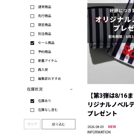
通常商品
先行商品
限定商品
別注商品
セール商品
予約商品
新着アイテム
再入荷
編集部おすすめ
在庫状況
【第3弾は8/16
在庫あり
リジナルノベル
在庫なし含む
プレゼント
クリア
絞り込む
NEW
2026.08.03
INFORMATION