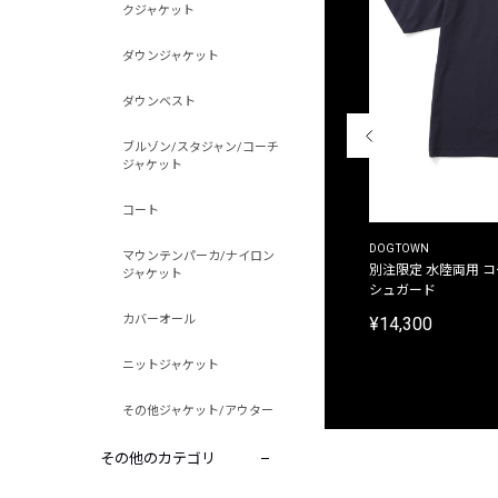
クジャケット
ダウンジャケット
ダウンベスト
ブルゾン/スタジャン/コーチ
ジャケット
コート
THE DUFFER OF ST.GEORGE
DOGTOWN
マウンテンパーカ/ナイロン
別注限定 ピグメントダイ バックプリント サーフ
別注限定 水陸両用 
ジャケット
プリントTシャツ
シュガード
カバーオール
¥9,900
¥14,300
ニットジャケット
その他ジャケット/アウター
その他のカテゴリ