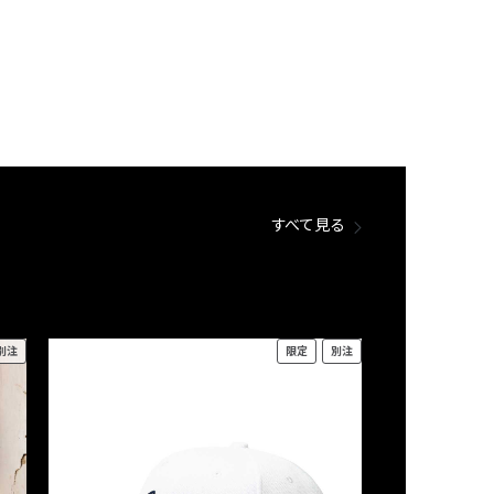
すべて見る
別注
限定
別注