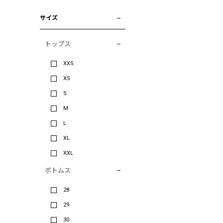
サイズ
トップス
XXS
XS
S
M
L
XL
XXL
ボトムス
28
29
30