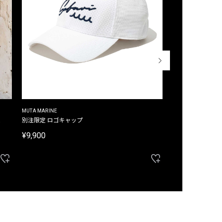
MUTA MARINE
CROSSLEY
ム
別注限定 ロゴキャップ
別注限定 ノースリ
¥9,900
¥8,580
40%OFF