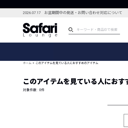
2026.07.17 お盆期間中の発送・お問い合わせ対応について
アイテム
スペシャル
カテゴリーから探す
スペシャルフィーチャ
ホーム
このアイテムを見ている人におすすめのアイテム
ブランドから探す
特集記事
絞り込んで探す
このアイテムを見ている人におす
新着アイテム
コーディネート
編集部のおすすめアイテム
対象件数 :
0
件
編集部のおすすめコー
ランキング
雑誌・カタログ掲載アイテム
セール