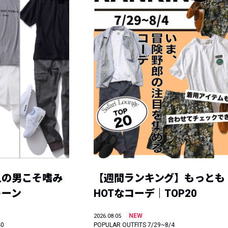
人の男こそ嗜み
【週間ランキング】もっとも
トーン
HOTなコーデ｜TOP20
NEW
2026.08.05
40
POPULAR OUTFITS 7/29~8/4