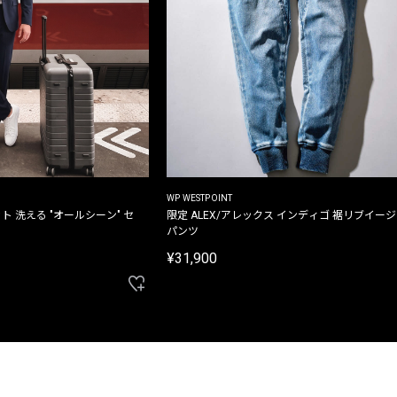
WP WESTPOINT
ト 洗える "オールシーン" セ
限定 ALEX/アレックス インディゴ 裾リブイー
パンツ
¥31,900