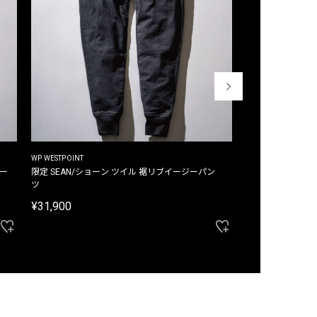
WP WESTPOINT
WP WESTPOINT
ジー
限定 SEAN/ショーン ツイル 裾リブイージーパン
限定 DAVID/デイヴィッド インデ
ツ
イージーパンツ
¥31,900
¥33,000