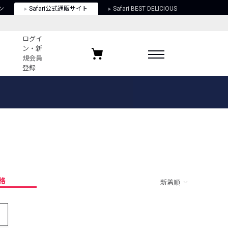
ン
Safari公式通販サイト
Safari BEST DELICIOUS
ログイ
ン・新
規会員
登録
ログイン・新規会員登録
お気に入りアイテム
ガイド
お気に入りブランド
お気に入り記事
最近チェックしたアイテム
格
新着順
ポリシー
関する法律