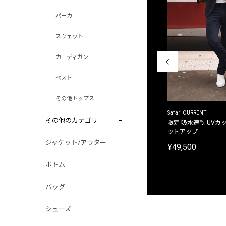
パーカ
スウェット
カーディガン
ベスト
その他トップス
ACANTHUS
Safari CURRENT
その他のカテゴリ
別注限定 フード付き チェックシャツジャケット
限定 吸水速乾 UVカッ
ットアップ
¥31,900
ジャケット/アウター
¥49,500
ボトム
バッグ
シューズ