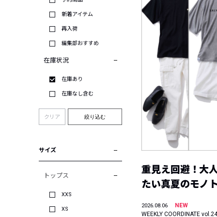
新着アイテム
再入荷
編集部おすすめ
在庫状況
在庫あり
在庫なし含む
クリア
絞り込む
サイズ
重見え回避！大
トップス
たい真夏のモノ
XXS
NEW
2026.08.06
XS
WEEKLY COORDINATE vol.2