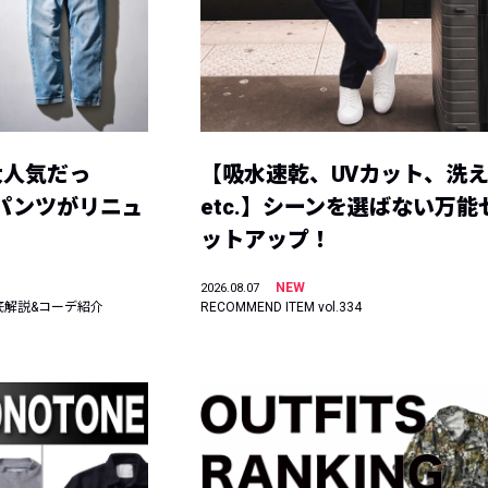
大人気だっ
【吸水速乾、UVカット、洗
ーパンツがリニュ
etc.】シーンを選ばない万能
ットアップ！
NEW
2026.08.07
底解説&コーデ紹介
RECOMMEND ITEM vol.334