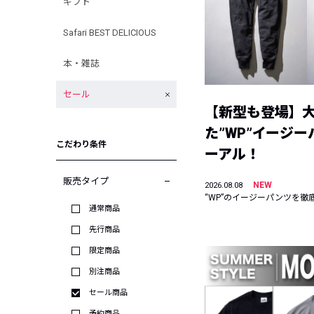
ギフト
Safari BEST DELICIOUS
本・雑誌
セール
【新型も登場】
た”WP”イージ
こだわり条件
ーアル！
販売タイプ
NEW
2026.08.08
“WP”のイージーパンツを徹
通常商品
先行商品
限定商品
別注商品
セール商品
予約商品