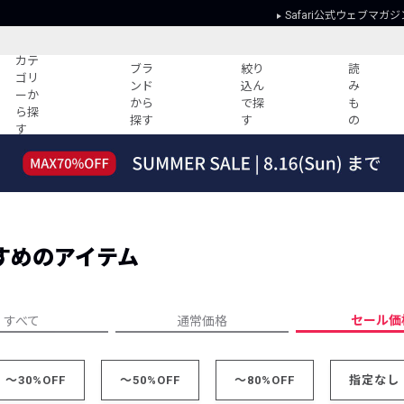
Safari公式ウェブマガジ
カテ
ブラ
絞り
読
ゴリ
ンド
込ん
み
ーか
から
で探
も
ら探
探す
す
の
す
読みもの
ガイド
ー
すべての記事
ショッピング
2026年のイチオシTシャツ！
初めての方
“WP”のイージーパンツを徹底解説&コ
Club Safari
ーデ紹介
すめのアイテム
よくある質問
HOTなコーデ TOP20
会社概要
ディネート
新ブランドご紹介！
会員利用規約
セール価
すべて
通常価格
人気記事ランキング
プライバシー
バイヤーズ レコメンド
特定商取引に
今週の別注アイテム
～30%OFF
～50%OFF
～80%OFF
指定なし
ウィークリーコーデ