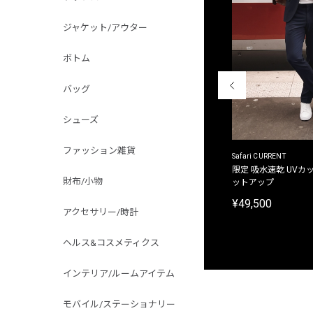
ジャケット/アウター
ボトム
バッグ
シューズ
ファッション雑貨
ACANTHUS
Safari CURRENT
別注限定 フード付き チェックシャツジャケット
限定 吸水速乾 UVカッ
財布/小物
ットアップ
¥31,900
¥49,500
アクセサリー/時計
ヘルス&コスメティクス
インテリア/ルームアイテム
モバイル/ステーショナリー