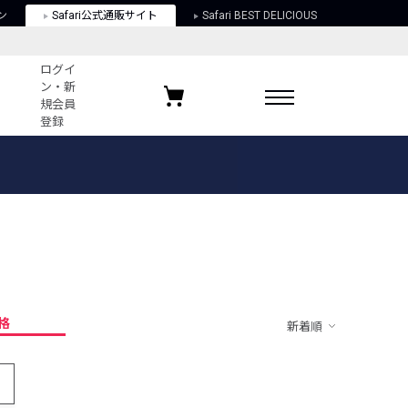
ン
Safari公式通販サイト
Safari BEST DELICIOUS
ログイ
ン・新
規会員
登録
ログイン・新規会員登録
お気に入りアイテム
ガイド
お気に入りブランド
お気に入り記事
最近チェックしたアイテム
格
新着順
ポリシー
関する法律