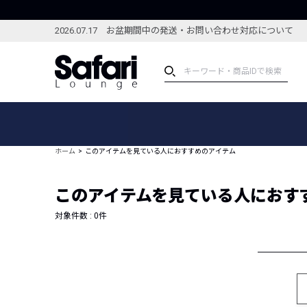
2026.07.17 お盆期間中の発送・お問い合わせ対応について
アイテム
スペシャル
カテゴリーから探す
スペシャルフィーチャ
ホーム
このアイテムを見ている人におすすめのアイテム
ブランドから探す
特集記事
絞り込んで探す
このアイテムを見ている人におす
新着アイテム
コーディネート
編集部のおすすめアイテム
対象件数 :
0
件
編集部のおすすめコー
ランキング
雑誌・カタログ掲載アイテム
セール