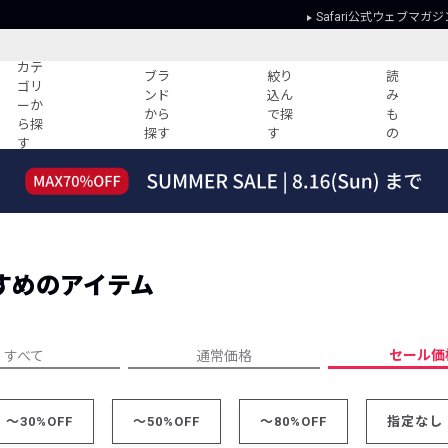
Safari公式ウェブマガジ
カテ
ブラ
絞り
読
ゴリ
ンド
込ん
み
ーか
から
で探
も
ら探
探す
す
の
す
読みもの
ガイド
ー
すべての記事
ショッピング
2026年のイチオシTシャツ！
初めての方
“WP”のイージーパンツを徹底解説&コ
Club Safari
ーデ紹介
すめのアイテム
よくある質問
HOTなコーデ TOP20
会社概要
ディネート
新ブランドご紹介！
会員利用規約
セール価
すべて
通常価格
人気記事ランキング
プライバシー
バイヤーズ レコメンド
特定商取引に
今週の別注アイテム
～30%OFF
～50%OFF
～80%OFF
指定なし
ウィークリーコーデ