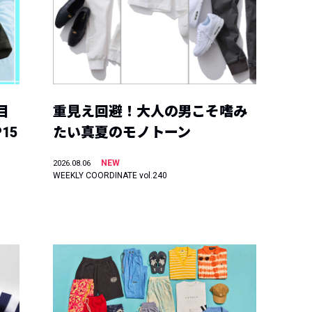
目
重見え回避！大人の男こそ嗜み
15
たい真夏のモノトーン
NEW
2026.08.06
WEEKLY COORDINATE vol.240