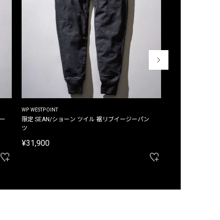
WP WESTPOINT
WP WESTPOINT
ジー
限定 SEAN/ショーン ツイル 裾リブイージーパン
限定 DAVID/デイヴィッド インデ
ツ
イージーパンツ
¥31,900
¥33,000