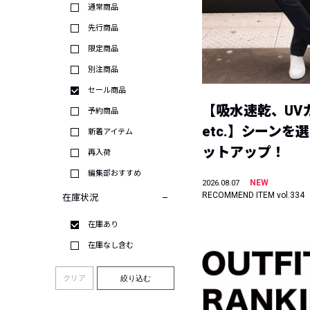
通常商品
先行商品
限定商品
別注商品
セール商品
【吸水速乾、UV
予約商品
etc.】シーンを
新着アイテム
ットアップ！
再入荷
編集部おすすめ
NEW
2026.08.07
RECOMMEND ITEM vol.334
在庫状況
在庫あり
在庫なし含む
クリア
絞り込む