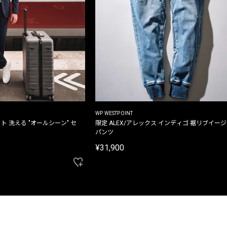
WP WESTPOINT
ト 洗える "オールシーン" セ
限定 ALEX/アレックス インディゴ 裾リブイー
パンツ
¥31,900