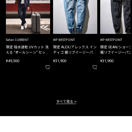
Safari CURRENT
WP WESTPOINT
WP WESTPOINT
限定 吸水速乾 UVカット 洗
限定 ALEX/アレックス イン
限定 SEAN/ショー
える "オールシーン" セット
ディゴ 裾リブイージーパン
裾リブイージーパン
アップ
ツ
¥49,500
¥31,900
¥31,900
すべて見る